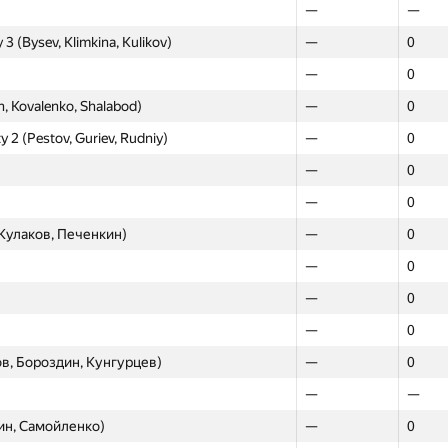
—
—
GP30
GP30
3 (Bysev, Klimkina, Kulikov)
—
0
esov Vladislav, Noskov Roman)
0
—
—
0
na, Sukhanov Evgeny, Konstantin Agapov)
0
—
n, Kovalenko, Shalabod)
—
0
kov Vitaly, Cheptsov Vitaly)
0
—
y 2 (Pestov, Guriev, Rudniy)
—
0
adislav, Vadim Mazaev, Persiyanov Dmitriy)
0
—
—
0
 Michael, Yakovlev Anton, Palamarchuk
0
—
—
0
 Kulkov Alexander, Fedoryaka Dmitry)
0
—
Кулаков, Печенкин)
—
0
 Imeev Mergen, Dolbilov Serafim)
0
—
—
0
itry, Novitskiy Vasiliy)
0
—
—
0
, Vasilyev, Minaiev)
—
32
—
0
, Zban, Belonogov)
—
12
в, Бороздин, Кунгурцев)
—
0
ев, Румянцев)
—
0
—
—
数), zerokugi)
—
22
ин, Самойленко)
—
0