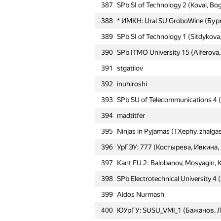
363
SPb State University 12 (Lyalinov,
387
SPb SI of Technology 2 (Koval, Bo
364
Saratov SU 5: Dalabaev, Glazov, Ki
388
* ИМКН: Ural SU GroboWine (Бу
365
ИМКН: NoName (Исаков, Орозба
389
SPb SI of Technology 1 (Sitdykova
366
deomin.ew
390
SPb ITMO University 15 (Alferova,
367
Guests (alexvistyazh, nikstorm201
391
stgatilov
368
hedgehogs2014
392
inuhiroshi
369
Nurlan Tulegenov
393
SPb SU of Telecommunications 4 
370
KBTU 100 (Yerzhan Dyussenaliyev,
394
madtitfer
371
Clementine (Elibay Nuptebek, Erz
395
Ninjas in Pyjamas (TXephy, zhalg
372
ИРИТ-РТФ: УПРТ (Русинов, Саф
396
УрГЭУ: 777 (Костырева, Ивкина,
373
iroodaz
397
Kant FU 2: Balobanov, Mosyagin, 
374
Mozhaisky Military Space Academy 
398
SPb Electrotechnical University 4 
375
sugim48
399
Aidos Nurmash
376
Pskov State University 1 (Shantari
400
ЮУрГУ: SUSU_VMI_1 (Бажанов, 