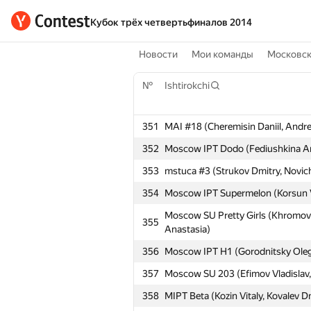
Кубок трёх четвертьфиналов 2014
Новости
Мои команды
Московс
№
Ishtirokchi
351
MAI #18 (Cheremisin Daniil, Andr
352
Moscow IPT Dodo (Fediushkina An
353
mstuca #3 (Strukov Dmitry, Novich
354
Moscow IPT Supermelon (Korsun Vl
Moscow SU Pretty Girls (Khromov
355
Anastasia)
356
Moscow IPT H1 (Gorodnitsky Oleg,
357
Moscow SU 203 (Efimov Vladislav,
358
MIPT Beta (Kozin Vitaly, Kovalev Dm