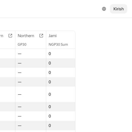
Kirish
rn
Northern
Jami
GP30
NGP30 Sum
—
0
—
0
—
0
—
0
—
0
—
0
—
0
—
0