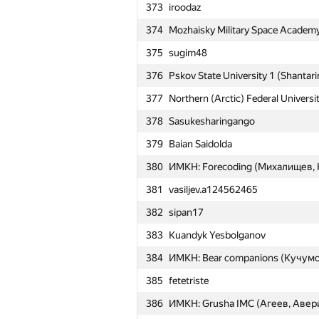
373
iroodaz
374
Mozhaisky Military Space Academy 
351
MAI #18 (Cheremisin Daniil, Andr
375
sugim48
352
Moscow IPT Dodo (Fediushkina An
376
Pskov State University 1 (Shantari
353
mstuca #3 (Strukov Dmitry, Novich
377
Northern (Arctic) Federal Universit
354
Moscow IPT Supermelon (Korsun Vl
378
Sasukesharingango
Moscow SU Pretty Girls (Khromov
355
Anastasia)
379
Baian Saidolda
356
Moscow IPT H1 (Gorodnitsky Oleg,
380
ИМКН: Forecoding (Михалищев, 
357
Moscow SU 203 (Efimov Vladislav,
381
vasiljev.a124562465
358
MIPT Beta (Kozin Vitaly, Kovalev Dm
382
sipan17
359
SPb ITMO University 1 (Korotkevich
383
Kuandyk Yesbolganov
360
SPb ITMO University 3 (Podtelkin
384
ИМКН: Bear companions (Кучумо
361
ИМКН: ANSSAR (Стилик, Нагайц
385
fetetriste
362
nekonyaso (logicmachine, (nは自然
386
ИМКН: Grusha IMC (Агеев, Авер