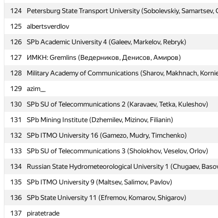
124
124
Petersburg State Transport University (Sobolevskiy, Samartsev, 
Petersburg State Transport University (Sobolevskiy, Samartsev, 
125
125
albertsverdlov
albertsverdlov
126
126
SPb Academic University 4 (Galeev, Markelov, Rebryk)
SPb Academic University 4 (Galeev, Markelov, Rebryk)
127
127
ИМКН: Gremlins (Ведерников, Денисов, Амиров)
ИМКН: Gremlins (Ведерников, Денисов, Амиров)
128
128
Military Academy of Communications (Sharov, Makhnach, Korni
Military Academy of Communications (Sharov, Makhnach, Korni
129
129
azim__
azim__
130
130
SPb SU of Telecommunications 2 (Karavaev, Tetka, Kuleshov)
SPb SU of Telecommunications 2 (Karavaev, Tetka, Kuleshov)
131
131
SPb Mining Institute (Dzhemilev, Mizinov, Filianin)
SPb Mining Institute (Dzhemilev, Mizinov, Filianin)
132
132
SPb ITMO University 16 (Gamezo, Mudry, Timchenko)
SPb ITMO University 16 (Gamezo, Mudry, Timchenko)
133
133
SPb SU of Telecommunications 3 (Sholokhov, Veselov, Orlov)
SPb SU of Telecommunications 3 (Sholokhov, Veselov, Orlov)
134
134
Russian State Hydrometeorological University 1 (Chugaev, Baso
Russian State Hydrometeorological University 1 (Chugaev, Baso
135
135
SPb ITMO University 9 (Maltsev, Salimov, Pavlov)
SPb ITMO University 9 (Maltsev, Salimov, Pavlov)
136
136
SPb State University 11 (Efremov, Komarov, Shigarov)
SPb State University 11 (Efremov, Komarov, Shigarov)
137
137
piratetrade
piratetrade