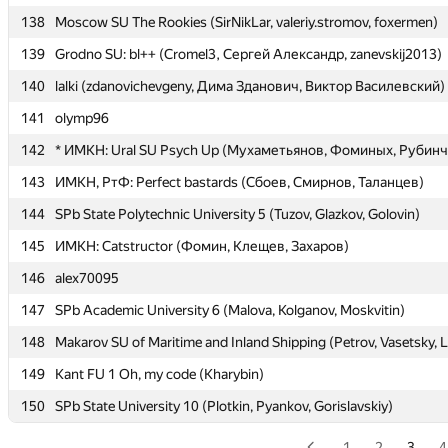
138
138
Moscow SU The Rookies (SirNikLar, valeriy.stromov, foxermen)
Moscow SU The Rookies (SirNikLar, valeriy.stromov, foxermen)
139
139
Grodno SU: bl++ (Cromel3, Сергей Александр, zanevskij2013)
Grodno SU: bl++ (Cromel3, Сергей Александр, zanevskij2013)
140
140
lalki (zdanovichevgeny, Дима Зданович, Виктор Василевский)
lalki (zdanovichevgeny, Дима Зданович, Виктор Василевский)
141
141
olymp96
olymp96
142
142
* ИМКН: Ural SU Psych Up (Мухаметьянов, Фоминых, Рубинч
* ИМКН: Ural SU Psych Up (Мухаметьянов, Фоминых, Рубинч
143
143
ИМКН, РтФ: Perfect bastards (Сбоев, Смирнов, Таланцев)
ИМКН, РтФ: Perfect bastards (Сбоев, Смирнов, Таланцев)
144
144
SPb State Polytechnic University 5 (Tuzov, Glazkov, Golovin)
SPb State Polytechnic University 5 (Tuzov, Glazkov, Golovin)
145
145
ИМКН: Catstructor (Фомин, Клещев, Захаров)
ИМКН: Catstructor (Фомин, Клещев, Захаров)
146
146
alex70095
alex70095
147
147
SPb Academic University 6 (Malova, Kolganov, Moskvitin)
SPb Academic University 6 (Malova, Kolganov, Moskvitin)
148
148
Makarov SU of Maritime and Inland Shipping (Petrov, Vasetsky, 
Makarov SU of Maritime and Inland Shipping (Petrov, Vasetsky, 
149
149
Kant FU 1 Oh, my code (Kharybin)
Kant FU 1 Oh, my code (Kharybin)
150
150
SPb State University 10 (Plotkin, Pyankov, Gorislavskiy)
SPb State University 10 (Plotkin, Pyankov, Gorislavskiy)
1
2
3
4