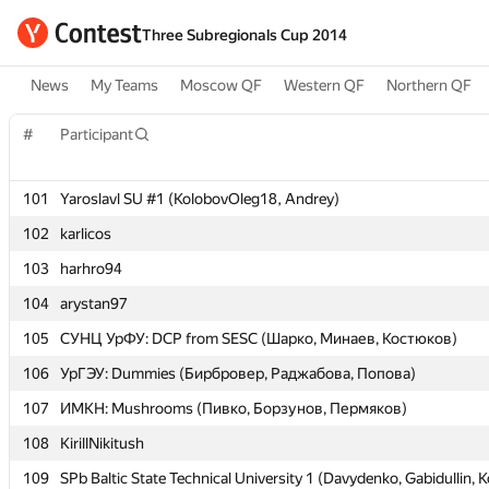
Three Subregionals Cup 2014
News
My Teams
Moscow QF
Western QF
Northern QF
#
#
Participant
Participant
101
101
Yaroslavl SU #1 (KolobovOleg18, Andrey)
Yaroslavl SU #1 (KolobovOleg18, Andrey)
102
102
karlicos
karlicos
103
103
harhro94
harhro94
104
104
arystan97
arystan97
105
105
СУНЦ УрФУ: DCP from SESC (Шарко, Минаев, Костюков)
СУНЦ УрФУ: DCP from SESC (Шарко, Минаев, Костюков)
106
106
УрГЭУ: Dummies (Бирбровер, Раджабова, Попова)
УрГЭУ: Dummies (Бирбровер, Раджабова, Попова)
107
107
ИМКН: Mushrooms (Пивко, Борзунов, Пермяков)
ИМКН: Mushrooms (Пивко, Борзунов, Пермяков)
108
108
KirillNikitush
KirillNikitush
109
109
SPb Baltic State Technical University 1 (Davydenko, Gabidullin, K
SPb Baltic State Technical University 1 (Davydenko, Gabidullin, K