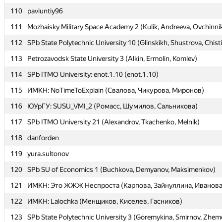
110
110
pavluntiy96
pavluntiy96
111
111
Mozhaisky Military Space Academy 2 (Kulik, Andreeva, Ovchinni
Mozhaisky Military Space Academy 2 (Kulik, Andreeva, Ovchinni
112
112
SPb State Polytechnic University 10 (Glinskikh, Shustrova, Chist
SPb State Polytechnic University 10 (Glinskikh, Shustrova, Chist
113
113
Petrozavodsk State University 3 (Alkin, Ermolin, Komlev)
Petrozavodsk State University 3 (Alkin, Ermolin, Komlev)
114
114
SPb ITMO University: enot.1.10 (enot.1.10)
SPb ITMO University: enot.1.10 (enot.1.10)
115
115
ИМКН: NoTimeToExplain (Свалова, Чикурова, Миронов)
ИМКН: NoTimeToExplain (Свалова, Чикурова, Миронов)
116
116
ЮУрГУ: SUSU_VMI_2 (Ромасс, Шумилов, Сальникова)
ЮУрГУ: SUSU_VMI_2 (Ромасс, Шумилов, Сальникова)
117
117
SPb ITMO University 21 (Alexandrov, Tkachenko, Melnik)
SPb ITMO University 21 (Alexandrov, Tkachenko, Melnik)
118
118
danforden
danforden
119
119
yura.sultonov
yura.sultonov
120
120
SPb SU of Economics 1 (Buchkova, Demyanov, Maksimenkov)
SPb SU of Economics 1 (Buchkova, Demyanov, Maksimenkov)
121
121
ИМКН: Это ЖЖЖ Неспроста (Карпова, Зайнуллина, Иванова
ИМКН: Это ЖЖЖ Неспроста (Карпова, Зайнуллина, Иванова
122
122
ИМКН: Lalochka (Менщиков, Киселев, Гасников)
ИМКН: Lalochka (Менщиков, Киселев, Гасников)
123
123
SPb State Polytechnic University 3 (Goremykina, Smirnov, Zhem
SPb State Polytechnic University 3 (Goremykina, Smirnov, Zhem