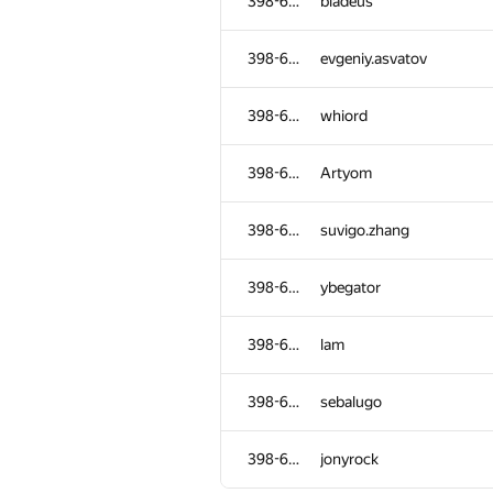
398-610
398-610
bladeus
bladeus
398-610
398-610
evgeniy.asvatov
evgeniy.asvatov
398-610
398-610
whiord
whiord
398-610
398-610
Artyom
Artyom
398-610
398-610
suvigo.zhang
suvigo.zhang
398-610
398-610
ybegator
ybegator
398-610
398-610
lam
lam
398-610
398-610
sebalugo
sebalugo
398-610
398-610
jonyrock
jonyrock