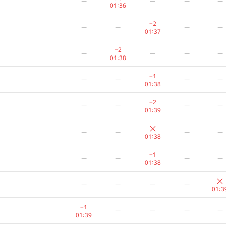
—
—
—
—
—
—
—
—
01:36
01:36
−2
−2
—
—
—
—
—
—
—
—
01:37
01:37
−2
−2
—
—
—
—
—
—
—
—
01:38
01:38
−1
−1
—
—
—
—
—
—
—
—
01:38
01:38
−2
−2
—
—
—
—
—
—
—
—
01:39
01:39
—
—
—
—
—
—
—
—
01:38
01:38
−1
−1
—
—
—
—
—
—
—
—
01:38
01:38
—
—
—
—
—
—
—
—
01:3
01:3
−1
−1
—
—
—
—
—
—
—
—
01:39
01:39