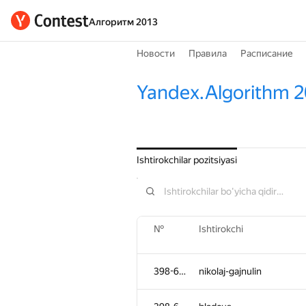
Алгоритм 2013
Новости
Правила
Расписание
Yandex.Algorithm 
Ishtirokchilar pozitsiyasi
№
№
Ishtirokchi
Ishtirokchi
398-610
398-610
nikolaj-gajnulin
nikolaj-gajnulin