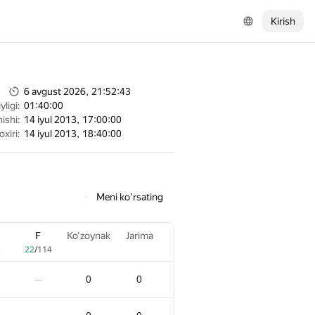
Kirish
6 avgust 2026, 21:52:43
ligi:
01:40:00
ishi:
14 iyul 2013, 17:00:00
oxiri:
14 iyul 2013, 18:40:00
Meni ko'rsating
F
F
Ko‘zoynak
Ko‘zoynak
Jarima
Jarima
8
8
22
22
/
/
114
114
0
0
0
0
—
—