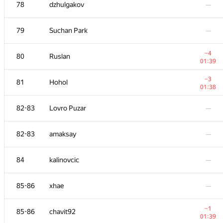
61
sergey.weiss
—
78
dzhulgakov
—
−7
62
Jedi_Knight
79
Suchan Park
—
01:38
63-65
tloinuy
—
−4
80
Ruslan
01:39
63-65
logicmachine
—
−3
81
Hohol
01:38
63-65
White_Bear
—
82-83
Lovro Puzar
—
66
yefllower
—
82-83
amaksay
—
67
seanwu
—
84
kalinovcic
—
68
AndreySiunov
—
85-86
xhae
—
69-70
winger
—
−1
85-86
chavit92
01:39