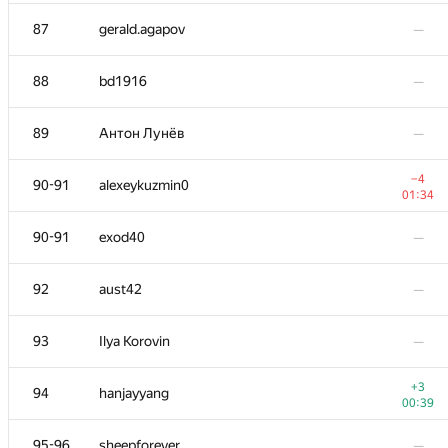
69-70
akhtyamovpavel
—
87
gerald.agapov
—
−4
71
caustique
88
bd1916
—
01:32
72-73
DDD BBB
—
89
Антон Лунёв
—
−1
72-73
ACube
−4
90-91
alexeykuzmin0
01:39
01:34
74
x-spectrum
—
90-91
exod40
—
+1
75
eldar-bogdanov
92
aust42
—
00:42
−2
76
thinfaifai
93
Ilya Korovin
—
01:37
−4
77
romanandreev
+3
94
hanjayyang
01:24
00:39
78
dzhulgakov
—
95-96
sheepforever
—