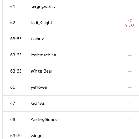
61
sergey.weiss
—
−7
62
Jedi_Knight
01:38
63-65
tloinuy
—
63-65
logicmachine
—
63-65
White_Bear
—
66
yefllower
—
№
Մասնակից
A
67
seanwu
—
13
/
227
50-51
tomconerly
—
68
AndreySiunov
—
52
Merkurev
—
69-70
winger
—