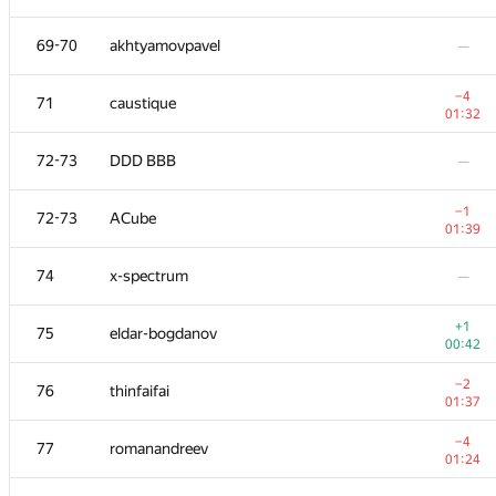
53-54
cgy4ever
69-70
akhtyamovpavel
—
01:36
53-54
ashmelev88
—
−4
71
caustique
01:32
55
marcin.smu
—
72-73
DDD BBB
—
56
tmt514
−1
72-73
ACube
00:19
01:39
57
Виталик Аксёнов
—
74
x-spectrum
—
−2
58
s-quark
+1
75
eldar-bogdanov
01:37
00:42
59
Sergii Kashubin
—
−2
76
thinfaifai
01:37
60
Scott.Ai
—
−4
77
romanandreev
01:24