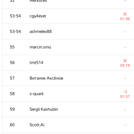
52
Merkurev
—
53-54
cgy4ever
01:36
53-54
ashmelev88
—
55
marcin.smu
—
56
tmt514
00:19
57
Виталик Аксёнов
—
−2
58
s-quark
01:37
59
Sergii Kashubin
—
60
Scott.Ai
—