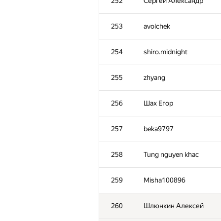
252
Сергей Александр
253
avolchek
254
shiro.midnight
255
zhyang
256
Шах Егор
257
beka9797
258
Tung nguyen khac
259
Misha100896
260
Шлюнкин Алексей