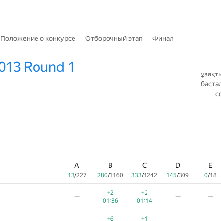
Положение о конкурсе
Отборочный этап
Финал
2013 Round 1
ұзақт
баста
с
A
B
C
D
E
13
/
227
280
/
1160
333
/
1242
145
/
309
0
/
18
+2
+2
—
—
—
01:36
01:14
+6
+1