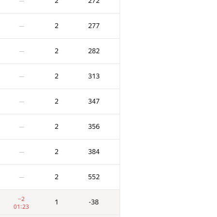
2
272
—
2
277
—
2
282
—
2
313
—
2
347
—
2
356
—
2
384
—
2
552
—
−2
1
-38
01:23