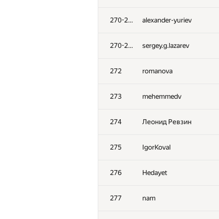
270-271
alexander-yuriev
270-271
sergey.g.lazarev
272
romanova
273
mehemmedv
274
Леонид Ревзин
275
IgorKoval
276
Hedayet
277
nam