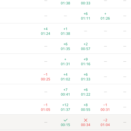
—
—
—
01:38
00:33
+6
+
—
—
—
01:11
01:26
+4
+1
—
—
—
01:24
01:38
+6
+2
—
—
—
01:35
00:57
+
+9
—
—
—
01:31
01:16
−1
+4
+6
—
—
00:25
01:02
01:33
+7
+6
—
—
—
00:41
01:22
−1
+12
+8
−1
—
01:05
01:37
00:55
00:31
−2
—
—
00:15
00:34
01:04