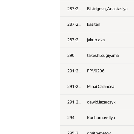
252
Сергей Александр
287-289
Bistrigova_Anastasiya
253
avolchek
287-289
kasitan
254
shiro.midnight
287-289
jakub.zika
255
zhyang
290
takeshi.sugiyama
256
Шах Егор
291-293
FPV0206
257
beka9797
291-293
Mihai Calancea
258
Tung nguyen khac
291-293
dawid.lazarczyk
259
Misha100896
294
Kuchumov-Ilya
260
Шлюнкин Алексей
295-296
dmitrymatov