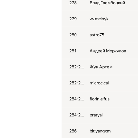
278
Влад Глембоцкий
279
v.v.melnyk
280
astro75
281
Андрей Меркулов
282-283
Жук Артем
282-283
microc.cai
284-285
florin.elfus
№
Қатысушы
284-285
pratyai
251
soniakac93
286
bit.yangxm