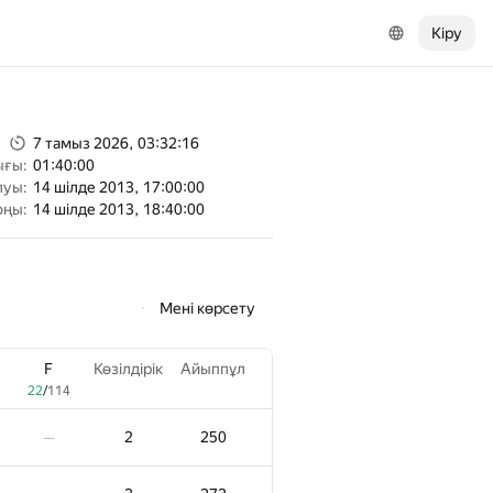
Кіру
7 тамыз 2026, 03:32:16
ығы:
01:40:00
луы:
14 шілде 2013, 17:00:00
оңы:
14 шілде 2013, 18:40:00
Мені көрсету
F
Көзілдірік
Айыппұл
22
/
114
2
250
—