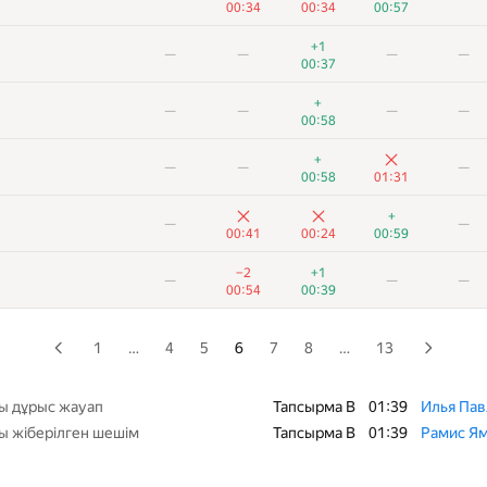
00:34
00:34
00:57
—
—
—
+1
—
—
—
—
00:31
00:42
00:37
—
—
+
—
—
—
—
00:34
01:12
01:23
00:58
—
—
—
—
+
—
—
—
00:39
00:58
01:31
—
—
—
+
—
—
01:39
00:36
00:41
00:24
00:59
—
—
−2
+1
—
—
—
00:48
00:32
01:09
00:54
00:39
—
—
00:26
00:41
01:23
1
…
4
5
6
7
8
…
13
—
—
—
01:02
00:31
ы дұрыс жауап
Тапсырма B
01:39
Илья Па
ы жіберілген шешім
Тапсырма B
01:39
Рамис Я
−5
+
—
—
—
01:36
00:19