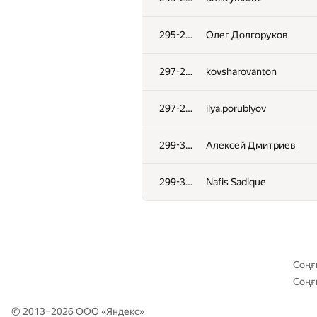
261
W4yneb0t
295-296
Олег Долгоруков
262
acm-misis
297-298
kovsharovanton
263
Antoniuk
297-298
ilya.porublyov
264
adamax
299-301
Алексей Дмитриев
265
bcurcio
299-301
Nafis Sadique
266
neverknow
267
KirillB
Соңғ
Соңғ
268
Dmitry Uvarov
© 2013–2026 ООО «
Яндекс
»