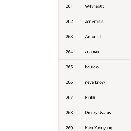
261
W4yneb0t
262
acm-misis
263
Antoniuk
264
adamax
265
bcurcio
266
neverknow
267
KirillB
268
Dmitry Uvarov
269
KangYangyang