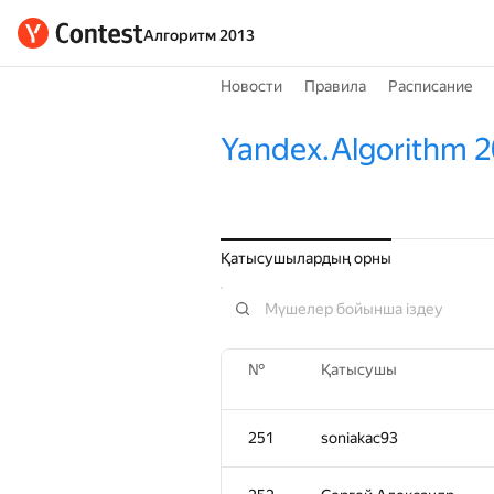
Алгоритм 2013
Новости
Правила
Расписание
Yandex.Algorithm 
Қатысушылардың орны
№
Қатысушы
251
soniakac93