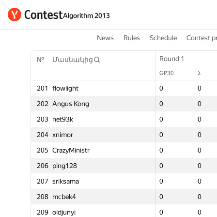
Algorithm 2013
News
Rules
Schedule
Contest p
Round 1
Round 1
Round 1
Round
ից
№
№
Մասնակից
Մասնակից
GP30
Σ
Տուգանք
GP30
GP30
GP30
Σ
Σ
201
201
flowlight
flowlight
0
0
0
0
0
0
0
0
ng
202
202
Angus Kong
Angus Kong
0
0
0
0
0
0
0
0
203
203
net93k
net93k
0
0
0
0
0
0
0
0
204
204
xnimor
xnimor
0
0
0
0
0
0
0
0
str
205
205
CrazyMinistr
CrazyMinistr
0
0
0
0
0
0
0
0
206
206
ping128
ping128
0
0
0
0
0
0
0
0
207
207
sriksama
sriksama
0
0
0
0
0
0
0
0
208
208
mcbek4
mcbek4
0
0
0
0
0
0
0
0
209
209
oldjunyi
oldjunyi
0
0
0
0
0
0
0
0