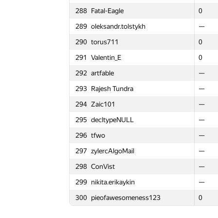
288
Fatal-Eagle
288
288
Fatal-Eagle
Fatal-Eagle
0
0
0
3
265
claus_spb
265
265
claus_spb
claus_spb
—
—
—
—
289
oleksandr.tolstykh
289
289
oleksandr.tolstykh
oleksandr.tolstykh
—
—
—
—
266
Artem Petrov
266
266
Artem Petrov
Artem Petrov
—
—
—
—
290
torus711
290
290
torus711
torus711
0
0
0
1
267
Albert_K
267
267
Albert_K
Albert_K
0
0
0
0
291
Valentin_E
291
291
Valentin_E
Valentin_E
0
0
0
1
268
alb80
268
268
alb80
alb80
0
0
0
2
292
artfable
292
292
artfable
artfable
—
—
—
—
269
d-glebov
269
269
d-glebov
d-glebov
—
—
—
—
293
Rajesh Tundra
293
293
Rajesh Tundra
Rajesh Tundra
—
—
—
—
270
yarrr
270
270
yarrr
yarrr
—
—
—
—
294
Zaic101
294
294
Zaic101
Zaic101
—
—
—
—
271
Hujie Wang
271
271
Hujie Wang
Hujie Wang
0
0
0
0
295
decltypeNULL
295
295
decltypeNULL
decltypeNULL
—
—
—
—
272
ya.aerokhin
272
272
ya.aerokhin
ya.aerokhin
—
—
—
—
296
tfwo
296
296
tfwo
tfwo
—
—
—
—
273
muravevigorek
273
273
muravevigorek
muravevigorek
—
—
—
—
297
zylercAlgoMail
297
297
zylercAlgoMail
zylercAlgoMail
—
—
—
—
274
aliniov
274
274
aliniov
aliniov
0
0
0
0
298
ConVist
298
298
ConVist
ConVist
—
—
—
—
275
p-n_nepexod
275
275
p-n_nepexod
p-n_nepexod
—
—
—
—
299
nikita.erikaykin
299
299
nikita.erikaykin
nikita.erikaykin
—
—
—
—
276
mareshkau
276
276
mareshkau
mareshkau
0
0
0
0
300
pieofawesomeness123
300
300
pieofawesomeness123
pieofawesomeness123
0
0
0
1
277
qx87
277
277
qx87
qx87
—
—
—
—
278
sudip1401
278
278
sudip1401
sudip1401
—
—
—
—