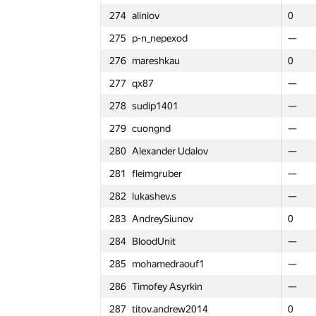
274
aliniov
274
274
aliniov
aliniov
0
0
0
0
251
BOPOH-A
251
251
BOPOH-A
BOPOH-A
0
0
0
1
275
p-n_nepexod
275
275
p-n_nepexod
p-n_nepexod
—
—
—
—
252
poma.prs
252
252
poma.prs
poma.prs
0
0
0
0
276
mareshkau
276
276
mareshkau
mareshkau
0
0
0
0
253
savrus
253
253
savrus
savrus
0
0
0
0
277
qx87
277
277
qx87
qx87
—
—
—
—
254
sigma425
254
254
sigma425
sigma425
0
0
0
2
278
sudip1401
278
278
sudip1401
sudip1401
—
—
—
—
255
Hakurei
255
255
Hakurei
Hakurei
0
0
0
0
279
cuongnd
279
279
cuongnd
cuongnd
—
—
—
—
256
zharkovgk
256
256
zharkovgk
zharkovgk
0
0
0
0
280
Alexander Udalov
280
280
Alexander Udalov
Alexander Udalov
—
—
—
—
257
sysolyatin.dima
257
257
sysolyatin.dima
sysolyatin.dima
—
—
—
—
281
fleimgruber
281
281
fleimgruber
fleimgruber
—
—
—
—
258
yrtchn
258
258
yrtchn
yrtchn
—
—
—
—
282
lukashev.s
282
282
lukashev.s
lukashev.s
—
—
—
—
259
sashaostankov
259
259
sashaostankov
sashaostankov
—
—
—
—
283
AndreySiunov
283
283
AndreySiunov
AndreySiunov
0
0
0
3
260
d.okhonko
260
260
d.okhonko
d.okhonko
—
—
—
—
284
BloodUnit
284
284
BloodUnit
BloodUnit
—
—
—
—
261
VUAcoder
261
261
VUAcoder
VUAcoder
—
—
—
—
285
mohamedraouf1
285
285
mohamedraouf1
mohamedraouf1
—
—
—
—
262
schulz.ptz
262
262
schulz.ptz
schulz.ptz
—
—
—
—
286
Timofey Asyrkin
286
286
Timofey Asyrkin
Timofey Asyrkin
—
—
—
—
263
danil.kuhta
263
263
danil.kuhta
danil.kuhta
—
—
—
—
287
titov.andrew2014
287
287
titov.andrew2014
titov.andrew2014
0
0
0
0
264
Infoshoc
264
264
Infoshoc
Infoshoc
—
—
—
—