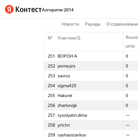
Алгоритм-2014
Новости
Раунды
О соревновани
Round 1
Round
Round
№
Участник
№
№
Участник
Участник
GP30
GP30
GP30
Σ
251
BOPOH-A
251
251
BOPOH-A
BOPOH-A
0
0
0
1
252
poma.prs
252
252
poma.prs
poma.prs
0
0
0
0
253
savrus
253
253
savrus
savrus
0
0
0
0
254
sigma425
254
254
sigma425
sigma425
0
0
0
2
255
Hakurei
255
255
Hakurei
Hakurei
0
0
0
0
256
zharkovgk
256
256
zharkovgk
zharkovgk
0
0
0
0
257
sysolyatin.dima
257
257
sysolyatin.dima
sysolyatin.dima
—
—
—
—
258
yrtchn
258
258
yrtchn
yrtchn
—
—
—
—
259
sashaostankov
259
259
sashaostankov
sashaostankov
—
—
—
—