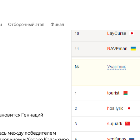
и
Отборочный этап
Финал
ановится Геннадий
лась между победителем
кевичем и Хосако Кадзухиро