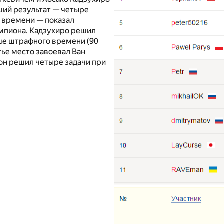
ший результат — четыре
о времени — показал
емпиона. Кадзухиро решил
ьше штрафного времени (90
тье место завоевал Ван
он решил четыре задачи при