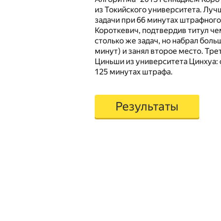
из Токийского университета. Луч
задачи при 66 минутах штрафног
Короткевич, подтвердив титул ч
столько же задач, но набрал бол
минут) и занял второе место. Тре
Циньши из университета Цинхуа: 
125 минутах штрафа.
Результаты