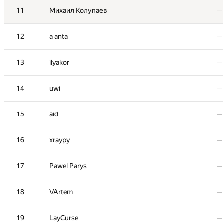
11
11
Михаил Колупаев
Михаил Колупаев
—
—
12
12
a anta
a anta
—
—
13
13
ilyakor
ilyakor
—
—
14
14
uwi
uwi
—
—
15
15
aid
aid
—
—
16
16
xraypy
xraypy
—
—
17
17
Pawel Parys
Pawel Parys
—
—
18
18
VArtem
VArtem
—
—
19
19
LayCurse
LayCurse
—
—