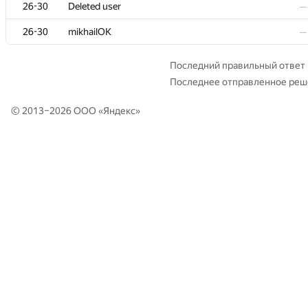
26-30
26-30
Deleted user
Deleted user
—
—
26-30
26-30
mikhailOK
mikhailOK
—
—
Последний правильный ответ
Последнее отправленное ре
© 2013–2026 ООО «
Яндекс
»