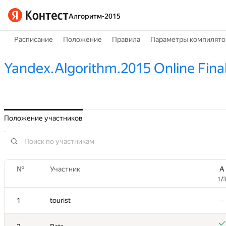
Алгоритм-2015
Расписание
Положение
Правила
Параметры компилято
Yandex.Algorithm.2015 Online Fina
Положение участников
№
№
Участник
Участник
A
A
1
1
/
/
1
1
tourist
tourist
—
—