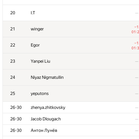
20
20
I.T
I.T
—
—
−1
−1
21
21
winger
winger
01:
01:
−1
−1
22
22
Egor
Egor
01:
01:
23
23
Yanpei Liu
Yanpei Liu
—
—
24
24
Niyaz Nigmatullin
Niyaz Nigmatullin
—
—
25
25
yeputons
yeputons
—
—
26-30
26-30
zhenya.zhitkovsky
zhenya.zhitkovsky
—
—
26-30
26-30
Jacob Dlougach
Jacob Dlougach
—
—
26-30
26-30
Антон Лунёв
Антон Лунёв
—
—