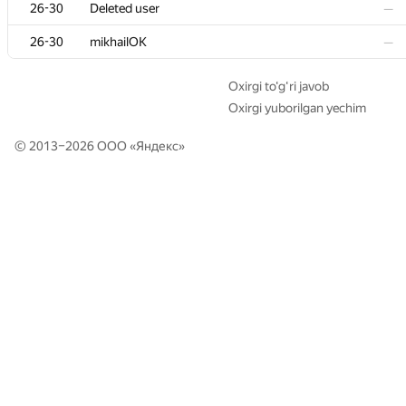
26-30
26-30
Deleted user
Deleted user
—
—
26-30
26-30
mikhailOK
mikhailOK
—
—
Oxirgi to‘g‘ri javob
Oxirgi yuborilgan yechim
© 2013–2026 ООО «
Яндекс
»