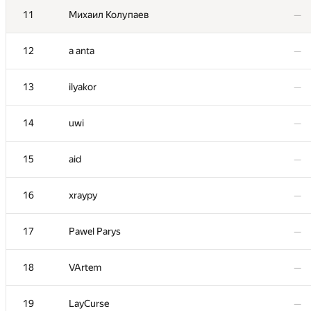
11
11
Михаил Колупаев
Михаил Колупаев
—
—
12
12
a anta
a anta
—
—
13
13
ilyakor
ilyakor
—
—
14
14
uwi
uwi
—
—
15
15
aid
aid
—
—
16
16
xraypy
xraypy
—
—
17
17
Pawel Parys
Pawel Parys
—
—
18
18
VArtem
VArtem
—
—
19
19
LayCurse
LayCurse
—
—