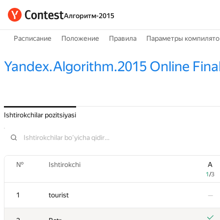
Алгоритм-2015
Расписание
Положение
Правила
Параметры компилято
Yandex.Algorithm.2015 Online Fina
Ishtirokchilar pozitsiyasi
№
№
Ishtirokchi
Ishtirokchi
A
A
1
1
/
/
3
3
1
1
tourist
tourist
—
—