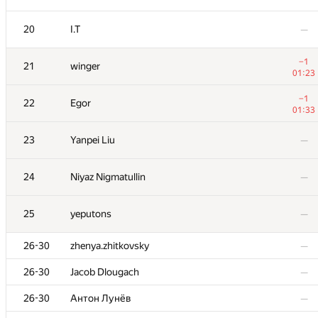
20
20
I.T
I.T
—
—
−1
−1
21
21
winger
winger
01:23
01:23
−1
−1
22
22
Egor
Egor
01:33
01:33
23
23
Yanpei Liu
Yanpei Liu
—
—
24
24
Niyaz Nigmatullin
Niyaz Nigmatullin
—
—
25
25
yeputons
yeputons
—
—
26-30
26-30
zhenya.zhitkovsky
zhenya.zhitkovsky
—
—
26-30
26-30
Jacob Dlougach
Jacob Dlougach
—
—
26-30
26-30
Антон Лунёв
Антон Лунёв
—
—