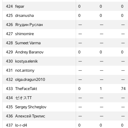
424
424
424
424
fepar
fepar
fepar
fepar
—
—
—
—
—
—
0
0
0
0
0
0
0
0
0
0
1
1
0
0
0
0
425
425
425
425
drsanusha
drsanusha
drsanusha
drsanusha
0
0
0
0
0
0
0
0
0
0
0
0
0
0
0
0
1
1
0
0
0
0
426
426
426
426
Ягудин Руслан
Ягудин Руслан
Ягудин Руслан
Ягудин Руслан
—
—
—
—
—
—
—
—
—
—
0
0
—
—
—
—
1
1
—
—
—
—
427
427
427
427
shimomire
shimomire
shimomire
shimomire
0
0
1
1
148
148
—
—
—
—
—
—
—
—
—
—
—
—
—
—
—
—
428
428
428
428
Sumeet Varma
Sumeet Varma
Sumeet Varma
Sumeet Varma
0
0
1
1
134
134
—
—
—
—
—
—
—
—
—
—
—
—
—
—
—
—
429
429
429
429
Andrey Baranov
Andrey Baranov
Andrey Baranov
Andrey Baranov
—
—
—
—
—
—
0
0
0
0
0
0
0
0
0
0
1
1
0
0
0
0
430
430
430
430
kostya.elenik
kostya.elenik
kostya.elenik
kostya.elenik
—
—
—
—
—
—
—
—
—
—
0
0
—
—
—
—
1
1
—
—
—
—
431
431
431
431
not.antony
not.antony
not.antony
not.antony
0
0
0
0
0
0
—
—
—
—
0
0
—
—
—
—
1
1
—
—
—
—
432
432
432
432
olga.dragun2010
olga.dragun2010
olga.dragun2010
olga.dragun2010
0
0
0
0
0
0
—
—
—
—
0
0
—
—
—
—
1
1
—
—
—
—
4
4
433
433
433
433
TheFaceTakt
TheFaceTakt
TheFaceTakt
TheFaceTakt
—
—
—
—
—
—
0
0
0
0
—
—
1
1
1
1
—
—
74
74
74
74
434
434
434
434
ゼオスTT
ゼオスTT
ゼオスTT
ゼオスTT
—
—
—
—
—
—
—
—
—
—
0
0
—
—
—
—
1
1
—
—
—
—
435
435
435
435
Sergey Shcheglov
Sergey Shcheglov
Sergey Shcheglov
Sergey Shcheglov
0
0
1
1
77
77
—
—
—
—
—
—
—
—
—
—
—
—
—
—
—
—
436
436
436
436
Алексей Трилис
Алексей Трилис
Алексей Трилис
Алексей Трилис
0
0
0
0
0
0
—
—
—
—
0
0
—
—
—
—
1
1
—
—
—
—
437
437
437
437
lo-r-d4
lo-r-d4
lo-r-d4
lo-r-d4
0
0
0
0
0
0
0
0
0
0
0
0
0
0
0
0
1
1
0
0
0
0