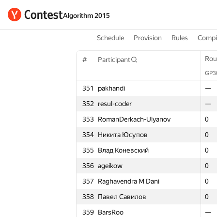
Algorithm 2015
Schedule
Provision
Rules
Compil
Round 1
Rou
Rou
#
Participant
#
#
Participant
Participant
GP30
GP3
GP3
Σ
351
pakhandi
351
351
pakhandi
pakhandi
—
—
—
—
352
resul-coder
352
352
resul-coder
resul-coder
—
—
—
—
353
RomanDerkach-Ulyanov
353
353
RomanDerkach-Ulyanov
RomanDerkach-Ulyanov
0
0
0
0
354
Никита Юсупов
354
354
Никита Юсупов
Никита Юсупов
0
0
0
0
355
Влад Коневский
355
355
Влад Коневский
Влад Коневский
0
0
0
0
356
ageikow
356
356
ageikow
ageikow
0
0
0
0
357
Raghavendra M Dani
357
357
Raghavendra M Dani
Raghavendra M Dani
0
0
0
0
358
Павел Савилов
358
358
Павел Савилов
Павел Савилов
0
0
0
0
359
BarsRoo
359
359
BarsRoo
BarsRoo
—
—
—
—