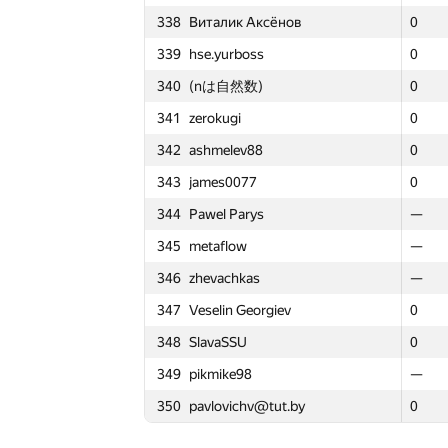
338
Виталик Аксёнов
338
338
Виталик Аксёнов
Виталик Аксёнов
0
0
0
3
315
angry.coder
315
315
angry.coder
angry.coder
0
0
0
0
339
hse.yurboss
339
339
hse.yurboss
hse.yurboss
0
0
0
1
316
kasarino
316
316
kasarino
kasarino
0
0
0
0
340
(nは自然数)
340
340
(nは自然数)
(nは自然数)
0
0
0
1
317
Prasanjit Barua LinKin
317
317
Prasanjit Barua LinKin
Prasanjit Barua LinKin
—
—
—
—
341
zerokugi
341
341
zerokugi
zerokugi
0
0
0
1
318
dbera
318
318
dbera
dbera
—
—
—
—
342
ashmelev88
342
342
ashmelev88
ashmelev88
0
0
0
2
319
Иван Лагунов
319
319
Иван Лагунов
Иван Лагунов
0
0
0
0
343
james0077
343
343
james0077
james0077
0
0
0
0
320
dzmtr
320
320
dzmtr
dzmtr
0
0
0
0
344
Pawel Parys
344
344
Pawel Parys
Pawel Parys
—
—
—
—
321
pooyan.alipanahi
321
321
pooyan.alipanahi
pooyan.alipanahi
0
0
0
1
345
metaflow
345
345
metaflow
metaflow
—
—
—
—
322
andrei6184
322
322
andrei6184
andrei6184
0
0
0
0
346
zhevachkas
346
346
zhevachkas
zhevachkas
—
—
—
—
323
bobrosoftcorp
323
323
bobrosoftcorp
bobrosoftcorp
0
0
0
0
347
Veselin Georgiev
347
347
Veselin Georgiev
Veselin Georgiev
0
0
0
2
324
artoemius
324
324
artoemius
artoemius
—
—
—
—
348
SlavaSSU
348
348
SlavaSSU
SlavaSSU
0
0
0
1
325
White_Bear
325
325
White_Bear
White_Bear
0
0
0
1
349
pikmike98
349
349
pikmike98
pikmike98
—
—
—
—
326
Beard
326
326
Beard
Beard
0
0
0
0
350
pavlovichv@tut.by
350
350
pavlovichv@tut.by
pavlovichv@tut.by
0
0
0
0
327
dkirienko
327
327
dkirienko
dkirienko
0
0
0
1
328
Макс Спорышев
328
328
Макс Спорышев
Макс Спорышев
—
—
—
—