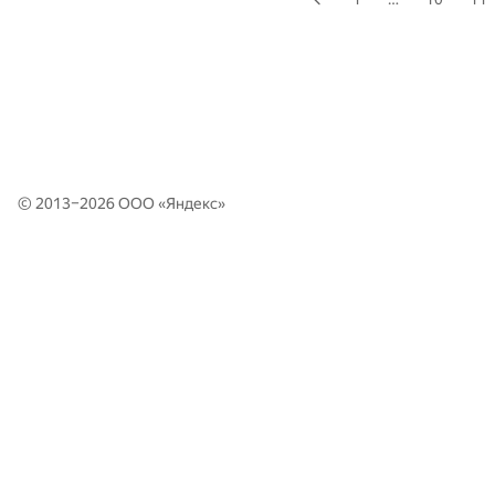
© 2013–2026 ООО «
Яндекс
»