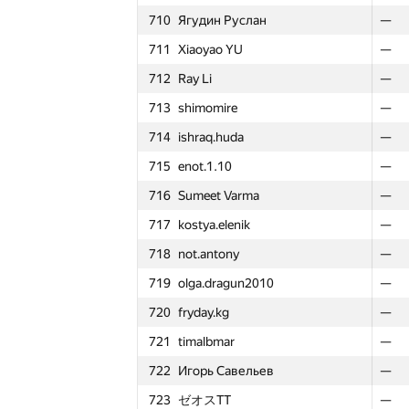
710
Ягудин Руслан
710
710
Ягудин Руслан
Ягудин Руслан
—
—
—
711
Xiaoyao YU
711
711
Xiaoyao YU
Xiaoyao YU
—
—
—
712
Ray Li
712
712
Ray Li
Ray Li
—
—
—
713
shimomire
713
713
shimomire
shimomire
—
—
—
714
ishraq.huda
714
714
ishraq.huda
ishraq.huda
—
—
—
715
enot.1.10
715
715
enot.1.10
enot.1.10
—
—
—
716
Sumeet Varma
716
716
Sumeet Varma
Sumeet Varma
—
—
—
717
kostya.elenik
717
717
kostya.elenik
kostya.elenik
—
—
—
718
not.antony
718
718
not.antony
not.antony
—
—
—
719
olga.dragun2010
719
719
olga.dragun2010
olga.dragun2010
—
—
—
720
fryday.kg
720
720
fryday.kg
fryday.kg
—
—
—
721
timalbmar
721
721
timalbmar
timalbmar
—
—
—
722
Игорь Савельев
722
722
Игорь Савельев
Игорь Савельев
—
—
—
Round 1
Roun
Roun
№
Ishtirokchi
№
№
Ishtirokchi
Ishtirokchi
723
ゼオスTT
723
723
ゼオスTT
ゼオスTT
—
—
—
GP30
GP30
GP30
Σ