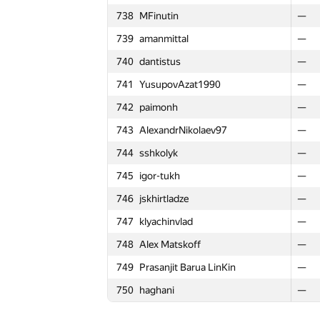
738
MFinutin
738
738
MFinutin
MFinutin
—
—
—
715
enot.1.10
715
715
enot.1.10
enot.1.10
—
—
—
739
amanmittal
739
739
amanmittal
amanmittal
—
—
—
716
Sumeet Varma
716
716
Sumeet Varma
Sumeet Varma
—
—
—
740
dantistus
740
740
dantistus
dantistus
—
—
—
717
kostya.elenik
717
717
kostya.elenik
kostya.elenik
—
—
—
741
YusupovAzat1990
741
741
YusupovAzat1990
YusupovAzat1990
—
—
—
718
not.antony
718
718
not.antony
not.antony
—
—
—
742
paimonh
742
742
paimonh
paimonh
—
—
—
719
olga.dragun2010
719
719
olga.dragun2010
olga.dragun2010
—
—
—
743
AlexandrNikolaev97
743
743
AlexandrNikolaev97
AlexandrNikolaev97
—
—
—
720
fryday.kg
720
720
fryday.kg
fryday.kg
—
—
—
744
sshkolyk
744
744
sshkolyk
sshkolyk
—
—
—
721
timalbmar
721
721
timalbmar
timalbmar
—
—
—
745
igor-tukh
745
745
igor-tukh
igor-tukh
—
—
—
722
Игорь Савельев
722
722
Игорь Савельев
Игорь Савельев
—
—
—
746
jskhirtladze
746
746
jskhirtladze
jskhirtladze
—
—
—
723
ゼオスTT
723
723
ゼオスTT
ゼオスTT
—
—
—
747
klyachinvlad
747
747
klyachinvlad
klyachinvlad
—
—
—
724
virtus-game
724
724
virtus-game
virtus-game
—
—
—
748
Alex Matskoff
748
748
Alex Matskoff
Alex Matskoff
—
—
—
725
Sergey Shcheglov
725
725
Sergey Shcheglov
Sergey Shcheglov
—
—
—
749
Prasanjit Barua LinKin
749
749
Prasanjit Barua LinKin
Prasanjit Barua LinKin
—
—
—
726
Алексей Трилис
726
726
Алексей Трилис
Алексей Трилис
—
—
—
750
haghani
750
750
haghani
haghani
—
—
—
727
Евгения
727
727
Евгения
Евгения
—
—
—
728
gultai4uk.r
728
728
gultai4uk.r
gultai4uk.r
—
—
—