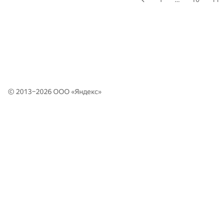
© 2013–2026 ООО «
Яндекс
»