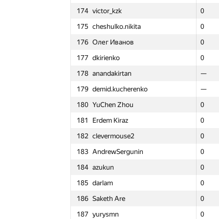
174
victor_kzk
174
174
victor_kzk
victor_kzk
0
0
0
0
151
AVictor2007
151
151
AVictor2007
AVictor2007
—
—
—
—
175
cheshulko.nikita
175
175
cheshulko.nikita
cheshulko.nikita
0
0
0
1
152
Максим Сурков
152
152
Максим Сурков
Максим Сурков
0
0
0
0
176
Олег Иванов
176
176
Олег Иванов
Олег Иванов
0
0
0
1
153
av-damir
153
153
av-damir
av-damir
0
0
0
1
177
dkirienko
177
177
dkirienko
dkirienko
0
0
0
1
154
DryukAlex
154
154
DryukAlex
DryukAlex
—
—
—
—
178
anandakirtan
178
178
anandakirtan
anandakirtan
—
—
—
—
155
sanekspot
155
155
sanekspot
sanekspot
—
—
—
—
179
demid.kucherenko
179
179
demid.kucherenko
demid.kucherenko
—
—
—
—
156
nwin
156
156
nwin
nwin
—
—
—
—
180
YuChen Zhou
180
180
YuChen Zhou
YuChen Zhou
0
0
0
0
157
sdryapko1
157
157
sdryapko1
sdryapko1
0
0
0
1
181
Erdem Kiraz
181
181
Erdem Kiraz
Erdem Kiraz
0
0
0
1
158
Belonogov
158
158
Belonogov
Belonogov
0
0
0
2
182
clevermouse2
182
182
clevermouse2
clevermouse2
0
0
0
0
159
Sparik Hayrapetyan
159
159
Sparik Hayrapetyan
Sparik Hayrapetyan
0
0
0
1
183
AndrewSergunin
183
183
AndrewSergunin
AndrewSergunin
0
0
0
1
160
kidyaev.dima
160
160
kidyaev.dima
kidyaev.dima
0
0
0
0
184
azukun
184
184
azukun
azukun
0
0
0
0
161
howtodo
161
161
howtodo
howtodo
0
0
0
1
185
darlam
185
185
darlam
darlam
0
0
0
1
162
Евгения
162
162
Евгения
Евгения
—
—
—
—
186
Saketh Are
186
186
Saketh Are
Saketh Are
0
0
0
2
163
Yanpei Liu
163
163
Yanpei Liu
Yanpei Liu
40
40
40
4
187
yurysmn
187
187
yurysmn
yurysmn
0
0
0
1
164
(nは自然数)
164
164
(nは自然数)
(nは自然数)
0
0
0
1