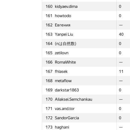
160
kidyaev.dima
160
160
kidyaev.dima
kidyaev.dima
0
0
0
0
161
howtodo
161
161
howtodo
howtodo
0
0
0
1
162
Евгения
162
162
Евгения
Евгения
—
—
—
—
163
Yanpei Liu
163
163
Yanpei Liu
Yanpei Liu
40
40
40
4
164
(nは自然数)
164
164
(nは自然数)
(nは自然数)
0
0
0
1
165
zetilovn
165
165
zetilovn
zetilovn
0
0
0
0
166
RomaWhite
166
166
RomaWhite
RomaWhite
—
—
—
—
167
fhlasek
167
167
fhlasek
fhlasek
11
11
11
3
168
metaflow
168
168
metaflow
metaflow
—
—
—
—
169
darkstar1863
169
169
darkstar1863
darkstar1863
0
0
0
1
170
Aliaksei.Semchankau
170
170
Aliaksei.Semchankau
Aliaksei.Semchankau
—
—
—
—
171
vas.and.tor
171
171
vas.and.tor
vas.and.tor
0
0
0
1
172
SandorGarcia
172
172
SandorGarcia
SandorGarcia
0
0
0
1
Round 1
Round
Round
№
Участник
№
№
Участник
Участник
173
haghani
173
173
haghani
haghani
—
—
—
—
GP30
GP30
GP30
Σ