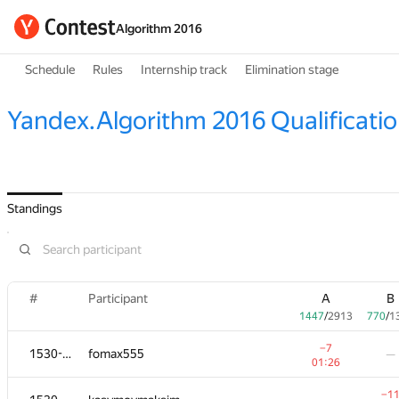
Algorithm 2016
Schedule
Rules
Internship track
Elimination stage
Yandex.Algorithm 2016 Qualificati
Standings
#
Participant
A
B
1447
/
2913
770
/
1
−7
1530-1754
fomax555
—
01:26
−1