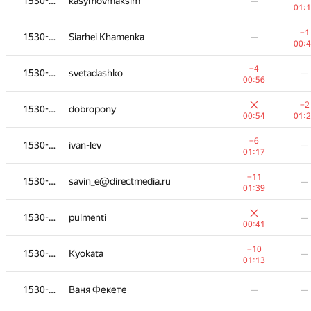
1530-1754
kasymovmaksim
—
01:
−1
1530-1754
Siarhei Khamenka
—
00:
−4
1530-1754
svetadashko
—
00:56
−2
1530-1754
dobropony
00:54
01:
−6
1530-1754
ivan-lev
—
01:17
−11
1530-1754
savin_e@directmedia.ru
—
01:39
1530-1754
pulmenti
—
00:41
−10
1530-1754
Kyokata
—
01:13
1530-1754
Ваня Фекете
—
—