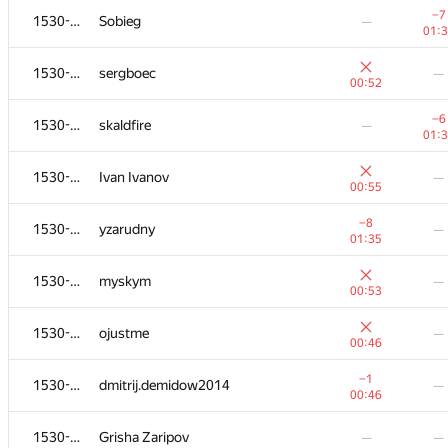
−7
1530-1754
Sobieg
—
01:
1530-1754
sergboec
—
00:52
−6
1530-1754
skaldfire
—
01:
1530-1754
Ivan Ivanov
—
00:55
−8
1530-1754
yzarudny
—
01:35
1530-1754
myskym
—
00:53
#
Participant
A
B
1530-1754
ojustme
—
1447
/
2913
770
/
1
00:46
−7
1530-1754
fomax555
—
−1
1530-1754
dmitrij.demidow2014
—
01:26
00:46
−1
1530-1754
kasymovmaksim
—
1530-1754
Grisha Zaripov
—
—
01: