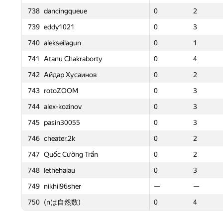
ue
738
738
dancingqueue
dancingqueue
0
2
69
0
0
2
2
0
715
715
0x2207
0x2207
0
2
79
0
0
2
2
0
739
739
eddy1021
eddy1021
0
3
-54
0
0
3
3
0
716
716
zufar.flash
zufar.flash
0
0
0
0
0
0
0
0
740
740
alekseilagun
alekseilagun
0
1
83
0
0
1
1
0
717
717
SfnMike
SfnMike
—
—
—
—
—
—
—
—
aborty
741
741
Atanu Chakraborty
Atanu Chakraborty
0
4
174
0
0
4
4
0
718
718
tripmate
tripmate
0
2
57
0
0
2
2
—
инов
742
742
Айдар Хусаинов
Айдар Хусаинов
0
2
236
0
0
2
2
—
719
719
jagajazz
jagajazz
0
2
75
0
0
2
2
0
743
743
rotoZOOM
rotoZOOM
0
3
-11
0
0
3
3
0
v1990
720
720
AzatYusupov1990
AzatYusupov1990
—
—
—
—
—
—
—
0
744
744
alex-kozinov
alex-kozinov
0
3
129
0
0
3
3
—
721
721
binvua925
binvua925
0
2
137
0
0
2
2
0
745
745
pasin30055
pasin30055
0
3
70
0
0
3
3
0
722
722
ftiasch
ftiasch
—
—
—
—
—
—
—
—
746
746
cheater.2k
cheater.2k
0
2
50
0
0
2
2
—
723
723
IgorKoval
IgorKoval
0
2
19
0
0
2
2
0
 Trần
747
747
Quốc Cường Trần
Quốc Cường Trần
0
2
106
0
0
2
2
0
уренко
724
724
Роман Мазуренко
Роман Мазуренко
0
2
44
0
0
2
2
0
748
748
lethehaiau
lethehaiau
0
3
186
0
0
3
3
0
725
725
alex70095
alex70095
0
3
96
0
0
3
3
0
749
749
nikhil96sher
nikhil96sher
—
—
—
—
—
—
—
0
deos
726
726
maxxaonsvideos
maxxaonsvideos
0
2
69
0
0
2
2
—
750
750
(nは自然数)
(nは自然数)
0
4
103
0
0
4
4
—
727
727
softmob
softmob
0
2
28
0
0
2
2
—
728
728
AlexSam
AlexSam
0
2
127
0
0
2
2
—