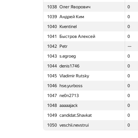
1038
Олег Яворович
1038
1038
Олег Яворович
Олег Яворович
0
0
0
3
1015
Никита Юсупов
1015
1015
Никита Юсупов
Никита Юсупов
0
0
0
2
1039
Андрей Ким
1039
1039
Андрей Ким
Андрей Ким
0
0
0
3
1016
chiselko6
1016
1016
chiselko6
chiselko6
0
0
0
3
1040
Kventinel
1040
1040
Kventinel
Kventinel
0
0
0
3
1017
Ankit Sultana
1017
1017
Ankit Sultana
Ankit Sultana
0
0
0
2
1041
Быстров Алексей
1041
1041
Быстров Алексей
Быстров Алексей
0
0
0
3
1018
alex.chumachenko
1018
1018
alex.chumachenko
alex.chumachenko
0
0
0
3
1042
Petr
1042
1042
Petr
Petr
—
—
—
—
1019
dreamzor
1019
1019
dreamzor
dreamzor
0
0
0
3
1043
s.egroeg
1043
1043
s.egroeg
s.egroeg
0
0
0
2
1020
m.tarigradschi
1020
1020
m.tarigradschi
m.tarigradschi
0
0
0
3
1044
denis1746
1044
1044
denis1746
denis1746
0
0
0
3
1021
Andrey Baranov
1021
1021
Andrey Baranov
Andrey Baranov
0
0
0
3
1045
Vladimir Rutsky
1045
1045
Vladimir Rutsky
Vladimir Rutsky
0
0
0
3
1022
ゼオスTT
1022
1022
ゼオスTT
ゼオスTT
0
0
0
3
1046
hse.yurboss
1046
1046
hse.yurboss
hse.yurboss
0
0
0
3
1023
sharp-c
1023
1023
sharp-c
sharp-c
0
0
0
3
1047
ne0n2713
1047
1047
ne0n2713
ne0n2713
0
0
0
3
1024
Алексей Трилис
1024
1024
Алексей Трилис
Алексей Трилис
0
0
0
3
1048
aaaaajack
1048
1048
aaaaajack
aaaaajack
0
0
0
4
1025
Sergey Shcheglov
1025
1025
Sergey Shcheglov
Sergey Shcheglov
0
0
0
2
1049
candidat.Shavkat
1049
1049
candidat.Shavkat
candidat.Shavkat
0
0
0
2
1026
gultai4uk.r
1026
1026
gultai4uk.r
gultai4uk.r
0
0
0
3
1050
veschii.nevstrui
1050
1050
veschii.nevstrui
veschii.nevstrui
0
0
0
3
1027
Sergey Kreys
1027
1027
Sergey Kreys
Sergey Kreys
0
0
0
3
1028
gongerino
1028
1028
gongerino
gongerino
0
0
0
2