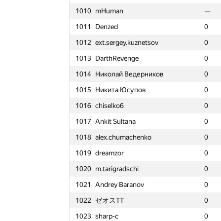
1010
mHuman
1010
1010
mHuman
mHuman
—
—
—
—
1011
Denzed
1011
1011
Denzed
Denzed
0
0
0
2
1012
ext.sergey.kuznetsov
1012
1012
ext.sergey.kuznetsov
ext.sergey.kuznetsov
0
0
0
2
1013
DarthRevenge
1013
1013
DarthRevenge
DarthRevenge
0
0
0
3
1014
Николай Ведерников
1014
1014
Николай Ведерников
Николай Ведерников
0
0
0
2
1015
Никита Юсупов
1015
1015
Никита Юсупов
Никита Юсупов
0
0
0
2
1016
chiselko6
1016
1016
chiselko6
chiselko6
0
0
0
3
1017
Ankit Sultana
1017
1017
Ankit Sultana
Ankit Sultana
0
0
0
2
1018
alex.chumachenko
1018
1018
alex.chumachenko
alex.chumachenko
0
0
0
3
1019
dreamzor
1019
1019
dreamzor
dreamzor
0
0
0
3
1020
m.tarigradschi
1020
1020
m.tarigradschi
m.tarigradschi
0
0
0
3
1021
Andrey Baranov
1021
1021
Andrey Baranov
Andrey Baranov
0
0
0
3
1022
ゼオスTT
1022
1022
ゼオスTT
ゼオスTT
0
0
0
3
1
1
1
№
Участник
№
№
Участник
Участник
1023
sharp-c
1023
1023
sharp-c
sharp-c
0
0
0
3
GP30
GP30
GP30
Σ