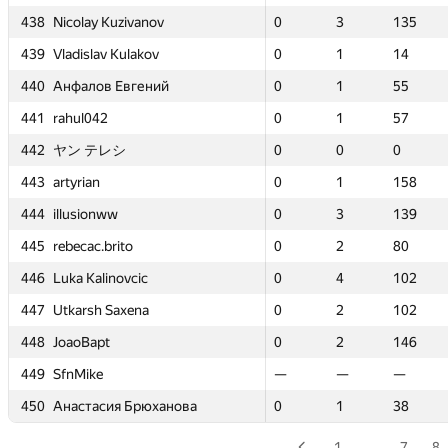
ivanov
ivanov
438
438
438
438
Nicolay Kuzivanov
Nicolay Kuzivanov
Nicolay Kuzivanov
Nicolay Kuzivanov
0
0
3
3
135
135
0
0
0
0
3
3
3
3
—
—
135
135
135
135
—
—
ulakov
ulakov
439
439
439
439
Vladislav Kulakov
Vladislav Kulakov
Vladislav Kulakov
Vladislav Kulakov
0
0
1
1
14
14
0
0
0
0
1
1
1
1
—
—
14
14
14
14
—
—
вгений
вгений
440
440
440
440
Анфалов Евгений
Анфалов Евгений
Анфалов Евгений
Анфалов Евгений
0
0
1
1
55
55
0
0
0
0
1
1
1
1
—
—
55
55
55
55
—
—
441
441
441
441
rahul042
rahul042
rahul042
rahul042
0
0
1
1
57
57
0
0
0
0
1
1
1
1
—
—
57
57
57
57
—
—
442
442
442
442
ヤン テレシ
ヤン テレシ
ヤン テレシ
ヤン テレシ
0
0
0
0
0
0
0
0
0
0
0
0
0
0
—
—
0
0
0
0
—
—
443
443
443
443
artyrian
artyrian
artyrian
artyrian
0
0
1
1
158
158
0
0
0
0
1
1
1
1
—
—
158
158
158
158
—
—
444
444
444
444
illusionww
illusionww
illusionww
illusionww
0
0
3
3
139
139
0
0
0
0
3
3
3
3
—
—
139
139
139
139
—
—
to
to
445
445
445
445
rebecac.brito
rebecac.brito
rebecac.brito
rebecac.brito
0
0
2
2
80
80
0
0
0
0
2
2
2
2
—
—
80
80
80
80
—
—
vcic
vcic
446
446
446
446
Luka Kalinovcic
Luka Kalinovcic
Luka Kalinovcic
Luka Kalinovcic
0
0
4
4
102
102
0
0
0
0
4
4
4
4
—
—
102
102
102
102
—
—
xena
xena
447
447
447
447
Utkarsh Saxena
Utkarsh Saxena
Utkarsh Saxena
Utkarsh Saxena
0
0
2
2
102
102
0
0
0
0
2
2
2
2
—
—
102
102
102
102
—
—
448
448
448
448
JoaoBapt
JoaoBapt
JoaoBapt
JoaoBapt
0
0
2
2
146
146
0
0
0
0
2
2
2
2
—
—
146
146
146
146
—
—
449
449
449
449
SfnMike
SfnMike
SfnMike
SfnMike
—
—
—
—
—
—
—
—
—
—
—
—
—
—
—
—
—
—
—
—
—
—
 Брюханова
 Брюханова
450
450
450
450
Анастасия Брюханова
Анастасия Брюханова
Анастасия Брюханова
Анастасия Брюханова
0
0
1
1
38
38
0
0
0
0
1
1
1
1
—
—
38
38
38
38
—
—
1
…
7
8