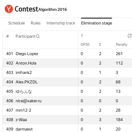
Algorithm 2016
Schedule
Rules
Internship track
Elimination stage
1
1
1
1
1
1
2
2
#
#
#
#
Participant
Participant
Participant
Participant
GP30
GP30
Σ
Σ
Penalty
Penalty
GP30
GP30
GP30
GP30
Σ
Σ
Σ
Σ
GP30
GP30
Penalty
Penalty
Penalty
Penalty
Σ
Σ
z
z
401
401
401
401
Diego Lopez
Diego Lopez
Diego Lopez
Diego Lopez
0
0
2
2
261
261
0
0
0
0
2
2
2
2
—
—
261
261
261
261
—
—
402
402
402
402
Anton.Hola
Anton.Hola
Anton.Hola
Anton.Hola
0
0
2
2
112
112
0
0
0
0
2
2
2
2
—
—
112
112
112
112
—
—
403
403
403
403
imfrank2
imfrank2
imfrank2
imfrank2
0
0
1
1
3
3
0
0
0
0
1
1
1
1
—
—
3
3
3
3
—
—
L
L
404
404
404
404
Alex.PKZDL
Alex.PKZDL
Alex.PKZDL
Alex.PKZDL
0
0
2
2
68
68
0
0
0
0
2
2
2
2
—
—
68
68
68
68
—
—
405
405
405
405
ゆらふな
ゆらふな
ゆらふな
ゆらふな
0
0
2
2
13
13
0
0
0
0
2
2
2
2
—
—
13
13
13
13
—
—
.ru
.ru
406
406
406
406
nice@xaker.ru
nice@xaker.ru
nice@xaker.ru
nice@xaker.ru
0
0
0
0
0
0
0
0
0
0
0
0
0
0
—
—
0
0
0
0
—
—
407
407
407
407
mm12-2
mm12-2
mm12-2
mm12-2
0
0
2
2
28
28
0
0
0
0
2
2
2
2
—
—
28
28
28
28
—
—
408
408
408
408
z-Waa
z-Waa
z-Waa
z-Waa
0
0
3
3
184
184
0
0
0
0
3
3
3
3
—
—
184
184
184
184
—
—
409
409
409
409
darmaevt
darmaevt
darmaevt
darmaevt
0
0
1
1
20
20
0
0
0
0
1
1
1
1
—
—
20
20
20
20
—
—