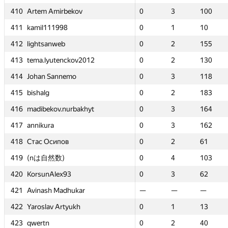
bekov
bekov
410
410
410
410
Artem Amirbekov
Artem Amirbekov
Artem Amirbekov
Artem Amirbekov
0
0
3
3
100
100
0
0
0
0
3
3
3
3
—
—
100
100
100
100
—
—
8
8
411
411
411
411
kamil111998
kamil111998
kamil111998
kamil111998
0
0
1
1
10
10
0
0
0
0
1
1
1
1
—
—
10
10
10
10
—
—
b
b
412
412
412
412
lightsanweb
lightsanweb
lightsanweb
lightsanweb
0
0
2
2
155
155
0
0
0
0
2
2
2
2
—
—
155
155
155
155
—
—
nckov2012
nckov2012
413
413
413
413
tema.lyutenckov2012
tema.lyutenckov2012
tema.lyutenckov2012
tema.lyutenckov2012
0
0
2
2
130
130
0
0
0
0
2
2
2
2
—
—
130
130
130
130
—
—
nemo
nemo
414
414
414
414
Johan Sannemo
Johan Sannemo
Johan Sannemo
Johan Sannemo
0
0
3
3
118
118
0
0
0
0
3
3
3
3
—
—
118
118
118
118
—
—
415
415
415
415
bishalg
bishalg
bishalg
bishalg
0
0
2
2
183
183
0
0
0
0
2
2
2
2
—
—
183
183
183
183
—
—
nurbakhyt
nurbakhyt
416
416
416
416
madibekov.nurbakhyt
madibekov.nurbakhyt
madibekov.nurbakhyt
madibekov.nurbakhyt
0
0
3
3
164
164
0
0
0
0
3
3
3
3
—
—
164
164
164
164
—
—
417
417
417
417
annikura
annikura
annikura
annikura
0
0
3
3
162
162
0
0
0
0
3
3
3
3
—
—
162
162
162
162
—
—
ов
ов
418
418
418
418
Стас Осипов
Стас Осипов
Стас Осипов
Стас Осипов
0
0
2
2
61
61
0
0
0
0
2
2
2
2
—
—
61
61
61
61
—
—
)
)
419
419
419
419
(nは自然数)
(nは自然数)
(nは自然数)
(nは自然数)
0
0
4
4
103
103
0
0
0
0
4
4
4
4
—
—
103
103
103
103
—
—
93
93
420
420
420
420
KorsunAlex93
KorsunAlex93
KorsunAlex93
KorsunAlex93
0
0
3
3
62
62
0
0
0
0
3
3
3
3
—
—
62
62
62
62
—
—
dhukar
dhukar
421
421
421
421
Avinash Madhukar
Avinash Madhukar
Avinash Madhukar
Avinash Madhukar
—
—
—
—
—
—
—
—
—
—
—
—
—
—
—
—
—
—
—
—
—
—
tyukh
tyukh
422
422
422
422
Yaroslav Artyukh
Yaroslav Artyukh
Yaroslav Artyukh
Yaroslav Artyukh
0
0
1
1
13
13
0
0
0
0
1
1
1
1
—
—
13
13
13
13
—
—
423
423
423
423
qwertn
qwertn
qwertn
qwertn
0
0
2
2
40
40
0
0
0
0
2
2
2
2
—
—
40
40
40
40
—
—