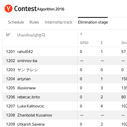
Algorithm 2016
Schedule
Rules
Internship track
Elimination stage
2
2
1
1
1
1
3
3
№
№
№
№
Մասնակից
Մասնակից
Մասնակից
Մասնակից
Տուգանք
Տուգանք
GP30
GP30
Σ
Σ
Տուգանք
Տուգանք
GP30
GP30
GP30
GP30
GP30
GP30
Σ
Σ
Σ
Σ
Σ
Σ
Տո
Տո
Տո
Տո
57
57
1201
1201
1201
1201
rahul042
rahul042
rahul042
rahul042
—
—
—
—
—
—
0
0
0
0
—
—
1
1
1
1
—
—
57
57
57
57
—
—
1202
1202
1202
1202
smirnov-ba
smirnov-ba
smirnov-ba
smirnov-ba
0
0
1
1
14
14
—
—
—
—
—
—
—
—
—
—
—
—
—
—
—
—
0
0
1203
1203
1203
1203
ヤン テレシ
ヤン テレシ
ヤン テレシ
ヤン テレシ
—
—
—
—
—
—
0
0
0
0
—
—
0
0
0
0
—
—
0
0
0
0
158
158
1204
1204
1204
1204
artyrian
artyrian
artyrian
artyrian
—
—
—
—
—
—
0
0
0
0
—
—
1
1
1
1
—
—
15
15
15
15
139
139
1205
1205
1205
1205
illusionww
illusionww
illusionww
illusionww
—
—
—
—
—
—
0
0
0
0
—
—
3
3
3
3
—
—
13
13
13
13
80
80
1206
1206
1206
1206
rebecac.brito
rebecac.brito
rebecac.brito
rebecac.brito
—
—
—
—
—
—
0
0
0
0
—
—
2
2
2
2
—
—
80
80
80
80
102
102
1207
1207
1207
1207
Luka Kalinovcic
Luka Kalinovcic
Luka Kalinovcic
Luka Kalinovcic
—
—
—
—
—
—
0
0
0
0
—
—
4
4
4
4
—
—
10
10
10
10
—
—
1208
1208
1208
1208
Zhanbolat Kusainov
Zhanbolat Kusainov
Zhanbolat Kusainov
Zhanbolat Kusainov
0
0
0
0
0
0
—
—
—
—
—
—
—
—
—
—
—
—
—
—
—
—
102
102
1209
1209
1209
1209
Utkarsh Saxena
Utkarsh Saxena
Utkarsh Saxena
Utkarsh Saxena
—
—
—
—
—
—
0
0
0
0
—
—
2
2
2
2
—
—
10
10
10
10