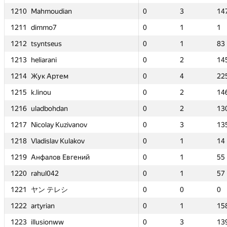
147
147
1210
1210
1210
1210
Mahmoudian
Mahmoudian
Mahmoudian
Mahmoudian
—
—
—
—
—
—
0
0
0
0
—
—
3
3
3
3
—
—
14
14
14
14
1
1
1211
1211
1211
1211
dimmo7
dimmo7
dimmo7
dimmo7
—
—
—
—
—
—
0
0
0
0
—
—
1
1
1
1
—
—
1
1
1
1
83
83
1212
1212
1212
1212
tsyntseus
tsyntseus
tsyntseus
tsyntseus
—
—
—
—
—
—
0
0
0
0
—
—
1
1
1
1
—
—
83
83
83
83
145
145
1213
1213
1213
1213
heliarani
heliarani
heliarani
heliarani
—
—
—
—
—
—
0
0
0
0
—
—
2
2
2
2
—
—
14
14
14
14
225
225
1214
1214
1214
1214
Жук Артем
Жук Артем
Жук Артем
Жук Артем
—
—
—
—
—
—
0
0
0
0
—
—
4
4
4
4
—
—
22
22
22
22
146
146
1215
1215
1215
1215
k.linou
k.linou
k.linou
k.linou
—
—
—
—
—
—
0
0
0
0
—
—
2
2
2
2
—
—
14
14
14
14
130
130
1216
1216
1216
1216
uladbohdan
uladbohdan
uladbohdan
uladbohdan
—
—
—
—
—
—
0
0
0
0
—
—
2
2
2
2
—
—
13
13
13
13
135
135
1217
1217
1217
1217
Nicolay Kuzivanov
Nicolay Kuzivanov
Nicolay Kuzivanov
Nicolay Kuzivanov
—
—
—
—
—
—
0
0
0
0
0
0
3
3
3
3
4
4
13
13
13
13
14
14
1218
1218
1218
1218
Vladislav Kulakov
Vladislav Kulakov
Vladislav Kulakov
Vladislav Kulakov
—
—
—
—
—
—
0
0
0
0
—
—
1
1
1
1
—
—
14
14
14
14
55
55
1219
1219
1219
1219
Анфалов Евгений
Анфалов Евгений
Анфалов Евгений
Анфалов Евгений
—
—
—
—
—
—
0
0
0
0
—
—
1
1
1
1
—
—
55
55
55
55
57
57
1220
1220
1220
1220
rahul042
rahul042
rahul042
rahul042
—
—
—
—
—
—
0
0
0
0
—
—
1
1
1
1
—
—
57
57
57
57
0
0
1221
1221
1221
1221
ヤン テレシ
ヤン テレシ
ヤン テレシ
ヤン テレシ
—
—
—
—
—
—
0
0
0
0
—
—
0
0
0
0
—
—
0
0
0
0
158
158
1222
1222
1222
1222
artyrian
artyrian
artyrian
artyrian
—
—
—
—
—
—
0
0
0
0
—
—
1
1
1
1
—
—
15
15
15
15
139
139
1223
1223
1223
1223
illusionww
illusionww
illusionww
illusionww
—
—
—
—
—
—
0
0
0
0
—
—
3
3
3
3
—
—
13
13
13
13