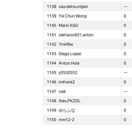
1138
saurabhsuniljain
1138
1138
saurabhsuniljain
saurabhsuniljain
—
—
—
1115
Jakob Kogler
1115
1115
Jakob Kogler
Jakob Kogler
0
0
0
1139
Yik Chun Wong
1139
1139
Yik Chun Wong
Yik Chun Wong
0
0
0
1116
zoomswkz
1116
1116
zoomswkz
zoomswkz
0
0
0
1140
Marin Kišić
1140
1140
Marin Kišić
Marin Kišić
0
0
0
1117
alisherka2001
1117
1117
alisherka2001
alisherka2001
0
0
0
1141
zakharov921.anton
1141
1141
zakharov921.anton
zakharov921.anton
0
0
0
1118
bvoloh
1118
1118
bvoloh
bvoloh
—
—
—
1142
YmH9w
1142
1142
YmH9w
YmH9w
0
0
0
1119
comp.disk2013
1119
1119
comp.disk2013
comp.disk2013
—
—
—
1143
Diego Lopez
1143
1143
Diego Lopez
Diego Lopez
0
0
0
1120
alexvistyazh
1120
1120
alexvistyazh
alexvistyazh
0
0
0
1144
Anton.Hola
1144
1144
Anton.Hola
Anton.Hola
0
0
0
1121
Артём Иликаев
1121
1121
Артём Иликаев
Артём Иликаев
0
0
0
1145
y5520552
1145
1145
y5520552
y5520552
—
—
—
1122
socialbeing
1122
1122
socialbeing
socialbeing
—
—
—
1146
imfrank2
1146
1146
imfrank2
imfrank2
0
0
0
1123
mahadrum
1123
1123
mahadrum
mahadrum
0
0
0
1147
naik
1147
1147
naik
naik
—
—
—
1124
Паша Меркис
1124
1124
Паша Меркис
Паша Меркис
—
—
—
1148
Alex.PKZDL
1148
1148
Alex.PKZDL
Alex.PKZDL
0
0
0
1125
alixasanova
1125
1125
alixasanova
alixasanova
0
0
0
1149
ゆらふな
1149
1149
ゆらふな
ゆらふな
0
0
0
1126
Вася Никифоров
1126
1126
Вася Никифоров
Вася Никифоров
0
0
0
1150
mm12-2
1150
1150
mm12-2
mm12-2
0
0
0
1127
tjandra
1127
1127
tjandra
tjandra
0
0
0
1128
MaXL
1128
1128
MaXL
MaXL
0
0
0