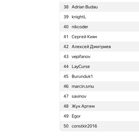
38
Adrian Budau
15
Ce Jin
39
knightL
16
shik
40
nikcoder
17
amaksay
41
Сергей Киян
18
ilyakor
42
Алексей Дмитриев
19
izban
43
vepifanov
20
Swistakk
44
LayCurse
21
snuke
45
Burunduk1
22
Miceren
46
marcin.smu
23
kkhadaev
47
savinov
24
Marek Sokołowski
48
Жук Артем
25
KAN
49
Egor
26
aust42
50
constkir2016
27
zemen96
28
uwi