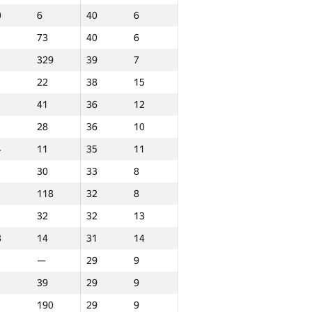
0
6
40
6
5
2
190
1
73
40
6
6
10
176
1
329
39
7
00
1
160
1
22
38
15
0
3
137
2
41
36
12
5
5
120
2
28
36
10
—
101
1
4
11
35
11
—
99
2
30
33
8
6
15
78
8
118
32
8
25
71
5
32
32
13
—
70
3
8
14
31
14
2
12
67
7
—
29
9
44
62
7
39
29
9
29
62
3
190
29
9
5
16
60
5