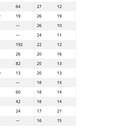
64
27
12
0
4
59
4
2
19
26
19
98
50
4
—
26
10
—
50
4
—
24
11
27
49
5
192
22
12
2
8
47.5
8
26
20
16
9
9
43
9
82
20
13
6
7
42
7
0
13
20
13
43
40
6
—
18
14
50
40
6
60
18
14
0
6
40
6
42
18
14
73
40
6
24
17
21
329
39
7
—
16
15
22
38
15
41
36
12