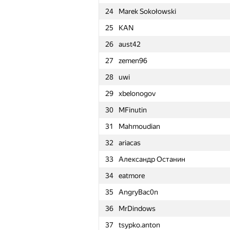
24
Marek Sokołowski
1
tourist
25
KAN
2
Um_nik
26
aust42
3
rng.58
27
zemen96
4
krijgertje
28
uwi
5
W4yneb0t
29
xbelonogov
6
Eryx
30
MFinutin
7
Petr
31
Mahmoudian
8
Kirino
32
ariacas
9
LHiC
33
Александр Останин
10
alexei.zayakin
34
eatmore
11
apiad
35
AngryBac0n
12
lebronua2013
36
MrDindows
13
caiwaifung
37
tsypko.anton
14
aid