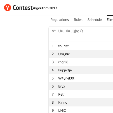
Algorithm 2017
Regulations
Rules
Schedule
Elim
№
Մասնակից
1
tourist
2
Um_nik
3
rng.58
4
krijgertje
5
W4yneb0t
6
Eryx
7
Petr
8
Kirino
9
LHiC