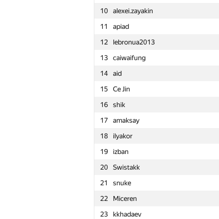
10
alexei.zayakin
11
apiad
12
lebronua2013
13
caiwaifung
14
aid
15
Ce Jin
16
shik
17
amaksay
18
ilyakor
19
izban
20
Swistakk
21
snuke
22
Miceren
№
Մասնակից
23
kkhadaev