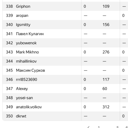
338
338
Griphon
Griphon
0
0
109
109
—
—
339
339
aropan
aropan
—
—
—
—
0
0
340
340
lgsmitty
lgsmitty
0
0
156
156
—
—
341
341
Павел Кулагин
Павел Кулагин
—
—
—
—
—
—
342
342
yubowenok
yubowenok
—
—
—
—
—
—
343
343
Mark Mikhno
Mark Mikhno
0
0
276
276
0
0
344
344
mihaillinkov
mihaillinkov
—
—
—
—
—
—
345
345
Максим Сурков
Максим Сурков
—
—
—
—
0
0
346
346
rrrl8523690
rrrl8523690
0
0
117
117
—
—
347
347
Alexey
Alexey
0
0
60
60
—
—
348
348
yosei-san
yosei-san
—
—
—
—
—
—
349
349
anatolik.volkov
anatolik.volkov
0
0
312
312
—
—
350
350
dkrwt
dkrwt
—
—
—
—
0
0
1
…
5
6