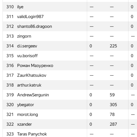
310
310
ilye
ilye
—
—
—
—
0
0
311
311
validLogin987
validLogin987
—
—
—
—
0
0
312
312
shanto86.dragoon
shanto86.dragoon
—
—
—
—
0
0
313
313
zingorn
zingorn
—
—
—
—
—
—
314
314
d.i.sergeev
d.i.sergeev
0
0
225
225
0
0
315
315
vu.borisoff
vu.borisoff
—
—
—
—
0
0
316
316
Роман Мазуренко
Роман Мазуренко
—
—
—
—
0
0
317
317
ZaurKhatsukov
ZaurKhatsukov
—
—
—
—
0
0
318
318
arthur.katruk
arthur.katruk
—
—
—
—
0
0
319
319
AndrewSergunin
AndrewSergunin
0
0
59
59
—
—
320
320
ybegator
ybegator
0
0
305
305
0
0
321
321
morot.long
morot.long
0
0
78
78
—
—
322
322
xzander
xzander
0
0
287
287
—
—
323
323
Taras Panychok
Taras Panychok
—
—
—
—
—
—