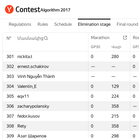
Algorithm 2017
Regulations
Rules
Schedule
Elimination stage
Final round
Marathon
Marathon
Ro
Ro
№
№
Մասնակից
Մասնակից
GP30
GP30
Վայր
Վայր
GP
GP
301
301
nickita.t
nickita.t
0
0
280
280
0
0
302
302
ernest.schakirov
ernest.schakirov
—
—
—
—
0
0
303
303
Vinh Nguyễn Thành
Vinh Nguyễn Thành
—
—
—
—
—
—
304
304
Valentin_E
Valentin_E
0
0
129
129
0
0
305
305
eqx11
eqx11
0
0
224
224
0
0
306
306
zacharypolansky
zacharypolansky
0
0
358
358
—
—
307
307
fedor.kusov
fedor.kusov
0
0
215
215
0
0
308
308
Rety
Rety
0
0
358
358
—
—
309
309
Азат Шарипов
Азат Шарипов
0
0
298
298
0
0