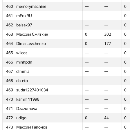
460
460
memorymachine
memorymachine
—
—
—
—
0
0
461
461
mFoxRU
mFoxRU
—
—
—
—
0
0
462
462
balsak97
balsak97
—
—
—
—
0
0
463
463
Максим Смяткин
Максим Смяткин
0
0
302
302
0
0
464
464
Dima Levchenko
Dima Levchenko
0
0
177
177
0
0
465
465
wilcot
wilcot
—
—
—
—
0
0
466
466
minhpdn
minhpdn
—
—
—
—
0
0
467
467
dimmia
dimmia
—
—
—
—
0
0
468
468
da-eto
da-eto
—
—
—
—
0
0
469
469
suda1227401034
suda1227401034
—
—
—
—
0
0
470
470
kamil111998
kamil111998
—
—
—
—
0
0
471
471
D.razumova
D.razumova
—
—
—
—
0
0
472
472
udigo
udigo
0
0
44
44
0
0
473
473
Максим Гапонов
Максим Гапонов
—
—
—
—
0
0