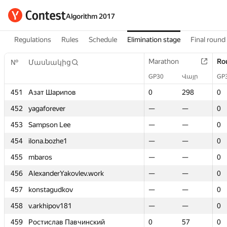
Algorithm 2017
Regulations
Rules
Schedule
Elimination stage
Final round
Marathon
Marathon
Ro
Ro
№
№
Մասնակից
Մասնակից
GP30
GP30
Վայր
Վայր
GP
GP
451
451
Азат Шарипов
Азат Шарипов
0
0
298
298
0
0
452
452
yagaforever
yagaforever
—
—
—
—
0
0
453
453
Sampson Lee
Sampson Lee
—
—
—
—
0
0
454
454
ilona.bozhe1
ilona.bozhe1
—
—
—
—
0
0
455
455
mbaros
mbaros
—
—
—
—
0
0
456
456
AlexanderYakovlev.work
AlexanderYakovlev.work
—
—
—
—
0
0
457
457
konstagudkov
konstagudkov
—
—
—
—
0
0
458
458
v.arkhipov181
v.arkhipov181
—
—
—
—
0
0
459
459
Ростислав Павчинский
Ростислав Павчинский
0
0
57
57
0
0