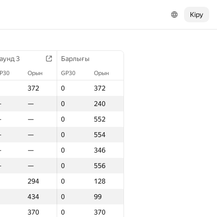
Кіру
аунд 3
Барлығы
P30
Орын
GP30
Орын
372
0
372
—
—
0
240
—
—
0
552
—
—
0
554
—
—
0
346
—
—
0
556
294
0
128
434
0
99
370
0
370