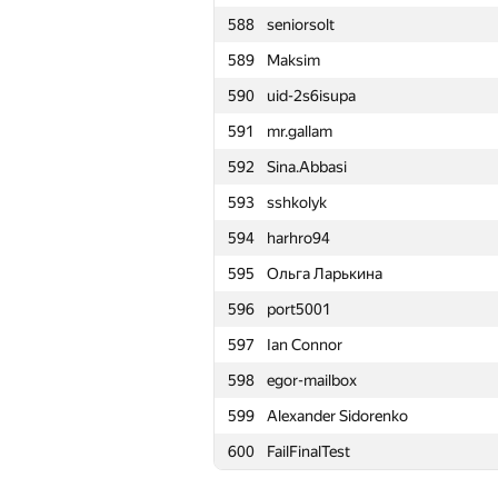
588
seniorsolt
565
YaKostin2010
589
Maksim
566
Олег Ивашов
590
uid-2s6isupa
567
andrew-kc111
591
mr.gallam
568
jimrondo
592
Sina.Abbasi
569
foxpr
593
sshkolyk
570
Misharin.ND
594
harhro94
571
Desik _1
595
Ольга Ларькина
572
Gabriel Fernandes
596
port5001
573
komisarenko.slava
597
Ian Connor
574
kvanted79
598
egor-mailbox
575
EA5
599
Alexander Sidorenko
576
Sergey Tarasov
600
FailFinalTest
577
Hamukichi
578
oleg-klimko