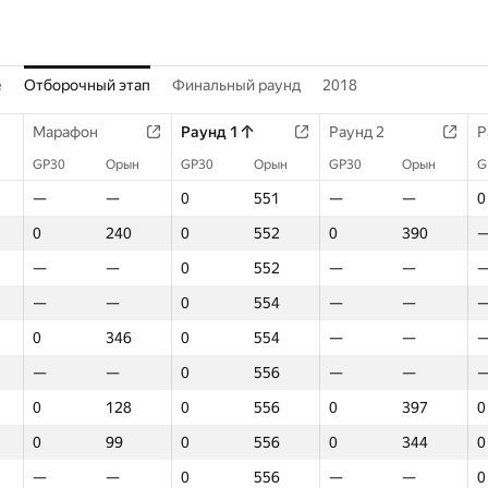
е
Отборочный этап
Финальный раунд
2018
Марафон
Раунд 1
Раунд 2
Р
GP30
Орын
GP30
Орын
GP30
Орын
G
—
—
0
551
—
—
0
0
240
0
552
0
390
—
—
0
552
—
—
—
—
0
554
—
—
0
346
0
554
—
—
—
—
0
556
—
—
0
128
0
556
0
397
0
0
99
0
556
0
344
0
—
—
0
556
—
—
0