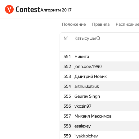
Алгоритм 2017
Положение
Правила
Расписани
№
Қатысушы
551
Никита
552
jonh.doe.1990
553
Дмитрий Новик
554
arthur.katruk
555
Gaurav Singh
556
vkozin97
557
Михаил Максимов
558
esalexey
559
ilyakirpichev