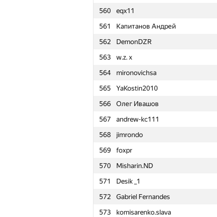
560
eqx11
561
Капитанов Андрей
562
DemonDZR
563
w.z. x
564
mironovichsa
565
YaKostin2010
566
Олег Ивашов
567
andrew-kc111
568
jimrondo
569
foxpr
570
Misharin.ND
571
Desik _1
572
Gabriel Fernandes
№
Қатысушы
573
komisarenko.slava