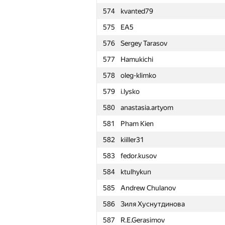
574
kvanted79
551
Никита
575
EA5
552
jonh.doe.1990
576
Sergey Tarasov
553
Дмитрий Новик
577
Hamukichi
554
arthur.katruk
578
oleg-klimko
555
Gaurav Singh
579
i.lysko
556
vkozin97
580
anastasia.artyom
557
Михаил Максимов
581
Pham Kien
558
esalexey
582
kiiller31
559
ilyakirpichev
583
fedor.kusov
560
eqx11
584
ktulhykun
561
Капитанов Андрей
585
Andrew Chulanov
562
DemonDZR
586
Зиля Хуснутдинова
563
w.z. x
587
R.E.Gerasimov
564
mironovichsa