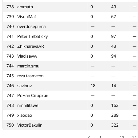
738
738
arxmath
arxmath
0
0
49
49
—
—
739
739
VisualMaf
VisualMaf
0
0
67
67
—
—
740
740
overdosepuma
overdosepuma
—
—
—
—
—
—
741
741
Peter Trebaticky
Peter Trebaticky
0
0
97
97
—
—
742
742
ZhikharevaAR
ZhikharevaAR
0
0
43
43
—
—
743
743
Vladisavvv
Vladisavvv
0
0
94
94
—
—
744
744
marcin.smu
marcin.smu
—
—
—
—
—
—
745
745
reza.tasmeem
reza.tasmeem
—
—
—
—
—
—
746
746
savinov
savinov
18
18
14
14
—
—
747
747
Роман Спиркин
Роман Спиркин
—
—
—
—
—
—
748
748
nmmlitswe
nmmlitswe
0
0
162
162
—
—
749
749
xiaodao
xiaodao
0
0
289
289
—
—
750
750
VictorBakulin
VictorBakulin
0
0
322
322
—
—
1
…
13
14