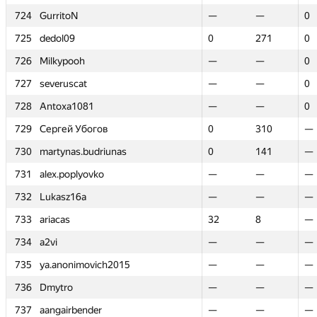
724
724
GurritoN
GurritoN
—
—
—
—
0
0
725
725
dedol09
dedol09
0
0
271
271
0
0
726
726
Milkypooh
Milkypooh
—
—
—
—
0
0
727
727
severuscat
severuscat
—
—
—
—
0
0
728
728
Antoxa1081
Antoxa1081
—
—
—
—
0
0
729
729
Сергей Убогов
Сергей Убогов
0
0
310
310
—
—
730
730
martynas.budriunas
martynas.budriunas
0
0
141
141
—
—
731
731
alex.poplyovko
alex.poplyovko
—
—
—
—
—
—
732
732
Lukasz16a
Lukasz16a
—
—
—
—
—
—
733
733
ariacas
ariacas
32
32
8
8
—
—
734
734
a2vi
a2vi
—
—
—
—
—
—
735
735
ya.anonimovich2015
ya.anonimovich2015
—
—
—
—
—
—
736
736
Dmytro
Dmytro
—
—
—
—
—
—
737
737
aangairbender
aangairbender
—
—
—
—
—
—