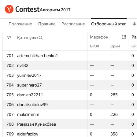
Алгоритм 2017
Положение
Правила
Расписание
Отборочный этап
Ф
Марафон
Марафон
Ра
Ра
№
№
Қатысушы
Қатысушы
GP30
GP30
Орын
Орын
GP
GP
701
701
artemchikharchenko1
artemchikharchenko1
—
—
—
—
0
0
702
702
nvll32
nvll32
—
—
—
—
0
0
703
703
yurinlev2017
yurinlev2017
—
—
—
—
0
0
704
704
super.hero27
super.hero27
—
—
—
—
0
0
705
705
damien22211
damien22211
0
0
285
285
0
0
706
706
donatsokolov99
donatsokolov99
—
—
—
—
0
0
707
707
makcimmm
makcimmm
0
0
226
226
0
0
708
708
Рамазан Кунакбаев
Рамазан Кунакбаев
—
—
—
—
0
0
709
709
ajderfazilov
ajderfazilov
0
0
358
358
0
0