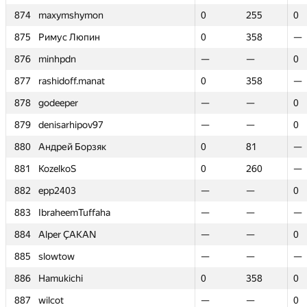
874
874
maxymshymon
maxymshymon
0
0
255
255
0
0
875
875
Римус Люпин
Римус Люпин
0
0
358
358
—
—
876
876
minhpdn
minhpdn
—
—
—
—
0
0
877
877
rashidoff.manat
rashidoff.manat
0
0
358
358
—
—
878
878
godeeper
godeeper
—
—
—
—
0
0
879
879
denisarhipov97
denisarhipov97
—
—
—
—
0
0
880
880
Андрей Борзяк
Андрей Борзяк
0
0
81
81
—
—
881
881
KozelkoS
KozelkoS
0
0
260
260
—
—
882
882
epp2403
epp2403
—
—
—
—
0
0
883
883
IbraheemTuffaha
IbraheemTuffaha
—
—
—
—
—
—
884
884
Alper ÇAKAN
Alper ÇAKAN
—
—
—
—
0
0
885
885
slowtow
slowtow
—
—
—
—
—
—
886
886
Hamukichi
Hamukichi
0
0
358
358
0
0
887
887
wilcot
wilcot
—
—
—
—
0
0