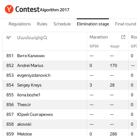
Algorithm 2017
Regulations
Rules
Schedule
Elimination stage
Final round
Marathon
Marathon
Ro
Ro
№
№
Մասնակից
Մասնակից
GP30
GP30
Վայր
Վայր
GP
GP
851
851
Витя Калинин
Витя Калинин
—
—
—
—
0
0
852
852
Andrei Marius
Andrei Marius
0
0
170
170
—
—
853
853
evgeniyzdanovich
evgeniyzdanovich
—
—
—
—
0
0
854
854
Sergey Kreys
Sergey Kreys
3
3
28
28
0
0
855
855
ilona.bozhe1
ilona.bozhe1
—
—
—
—
0
0
856
856
Thescir
Thescir
—
—
—
—
0
0
857
857
Юрий Скатаренко
Юрий Скатаренко
—
—
—
—
0
0
858
858
akovski
akovski
—
—
—
—
0
0
859
859
Meloloe
Meloloe
0
0
286
286
0
0