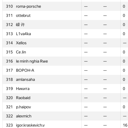
310
310
roma-porsche
roma-porsche
—
—
—
—
0
0
311
311
ottebrut
ottebrut
—
—
—
—
0
0
312
312
嵘 许
嵘 许
—
—
—
—
0
0
313
313
L1va4ka
L1va4ka
—
—
—
—
0
0
314
314
Xellos
Xellos
—
—
—
—
—
—
315
315
Ce Jin
Ce Jin
—
—
—
—
0
0
316
316
le minh nghia Rwe
le minh nghia Rwe
—
—
—
—
0
0
317
317
BOPOH-A
BOPOH-A
—
—
—
—
0
0
318
318
amlansaha
amlansaha
—
—
—
—
0
0
319
319
Никита
Никита
—
—
—
—
0
0
320
320
Raobaid
Raobaid
—
—
—
—
—
—
321
321
p.haipov
p.haipov
—
—
—
—
0
0
322
322
alexmich
alexmich
—
—
—
—
—
—
323
323
igor.kraskevich.v
igor.kraskevich.v
—
—
—
—
16
16