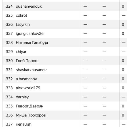
324
324
dushanvanduk
dushanvanduk
—
—
—
—
0
0
325
325
cdkrot
cdkrot
—
—
—
—
—
—
326
326
tasyrkin
tasyrkin
—
—
—
—
0
0
327
327
igor.glushkov26
igor.glushkov26
—
—
—
—
0
0
328
328
Наталья Гинзбург
Наталья Гинзбург
—
—
—
—
—
—
329
329
chiyar
chiyar
—
—
—
—
—
—
330
330
Глеб Попов
Глеб Попов
—
—
—
—
0
0
331
331
shavkatkhusanov
shavkatkhusanov
—
—
—
—
0
0
332
332
a.basmanov
a.basmanov
—
—
—
—
0
0
333
333
alex.world179
alex.world179
—
—
—
—
0
0
334
334
darnley
darnley
—
—
—
—
—
—
335
335
Геворг Давоян
Геворг Давоян
—
—
—
—
0
0
336
336
Миша Прохоров
Миша Прохоров
—
—
—
—
0
0
337
337
irenaUsh
irenaUsh
—
—
—
—
—
—