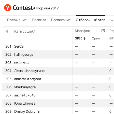
Алгоритм 2017
Положение
Правила
Расписание
Отборочный этап
Ф
Марафон
Марафон
Ра
Ра
№
№
Қатысушы
Қатысушы
GP30
GP30
Орын
Орын
GP
GP
301
301
SerCe
SerCe
—
—
—
—
—
—
302
302
halin.george
halin.george
—
—
—
—
—
—
303
303
evseev.oa
evseev.oa
—
—
—
—
—
—
304
304
Лена Шалашугина
Лена Шалашугина
—
—
—
—
0
0
305
305
anastasia.artyom
anastasia.artyom
—
—
—
—
0
0
306
306
vbarbanyagra
vbarbanyagra
—
—
—
—
0
0
307
307
sacha457040
sacha457040
—
—
—
—
0
0
308
308
Юра Шиляев
Юра Шиляев
—
—
—
—
—
—
309
309
Dmitry Dobrynin
Dmitry Dobrynin
—
—
—
—
0
0