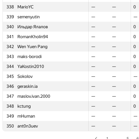
338
338
MarioYC
MarioYC
—
—
—
—
0
0
339
339
semenyutin
semenyutin
—
—
—
—
—
—
340
340
Ильдар Ялалов
Ильдар Ялалов
—
—
—
—
0
0
341
341
RomanKholin94
RomanKholin94
—
—
—
—
0
0
342
342
Wen Yuen Pang
Wen Yuen Pang
—
—
—
—
0
0
343
343
maks-borodi
maks-borodi
—
—
—
—
0
0
344
344
YaKostin2010
YaKostin2010
—
—
—
—
0
0
345
345
Sokolov
Sokolov
—
—
—
—
—
—
346
346
geraskin.ia
geraskin.ia
—
—
—
—
0
0
347
347
maslov.ivan.2000
maslov.ivan.2000
—
—
—
—
0
0
348
348
kctung
kctung
—
—
—
—
0
0
349
349
mHuman
mHuman
—
—
—
—
—
—
350
350
ant0n3uev
ant0n3uev
—
—
—
—
—
—
1
…
5
6