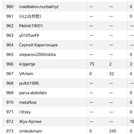
960
960
madibekov.nurbakhyt
madibekov.nurbakhyt
—
—
—
—
0
0
961
961
(nは自然数)
(nは自然数)
—
—
—
—
0
0
962
962
Melnik19001
Melnik19001
—
—
—
—
—
—
963
963
y0105w49
y0105w49
—
—
—
—
—
—
964
964
Сергей Харитонцев
Сергей Харитонцев
—
—
—
—
—
—
965
965
stepanov2000nikita
stepanov2000nikita
—
—
—
—
0
0
966
966
krijgertje
krijgertje
75
75
2
2
2
2
967
967
VArtem
VArtem
0
0
32
32
0
0
968
968
pulkit1996
pulkit1996
—
—
—
—
—
—
969
969
parsa abdollahi
parsa abdollahi
—
—
—
—
0
0
970
970
metaflow
metaflow
—
—
—
—
0
0
971
971
r3tsky
r3tsky
—
—
—
—
0
0
972
972
Жук Артем
Жук Артем
—
—
—
—
1
1
973
973
smilodonam
smilodonam
0
0
245
245
0
0