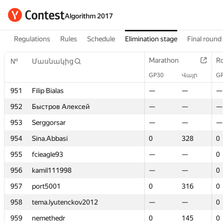
Algorithm 2017
Regulations
Rules
Schedule
Elimination stage
Final round
Marathon
Marathon
R
R
№
№
Մասնակից
Մասնակից
GP30
GP30
Վայր
Վայր
G
G
951
951
Filip Bialas
Filip Bialas
—
—
—
—
—
—
952
952
Быстров Алексей
Быстров Алексей
—
—
—
—
—
—
953
953
Serggorsar
Serggorsar
—
—
—
—
—
—
954
954
Sina.Abbasi
Sina.Abbasi
0
0
328
328
0
0
955
955
fcieagle93
fcieagle93
—
—
—
—
0
0
956
956
kamil111998
kamil111998
—
—
—
—
0
0
957
957
port5001
port5001
0
0
316
316
0
0
958
958
tema.lyutenckov2012
tema.lyutenckov2012
—
—
—
—
0
0
959
959
nemethedr
nemethedr
0
0
145
145
0
0