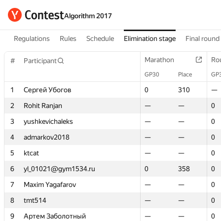
Algorithm 2017
Regulations
Rules
Schedule
Elimination stage
Final round
Marathon
Marathon
Ro
Ro
#
#
Participant
Participant
GP30
GP30
Place
Place
GP
GP
1
1
Сергей Убогов
Сергей Убогов
0
0
310
310
—
—
2
2
Rohit Ranjan
Rohit Ranjan
—
—
—
—
0
0
3
3
yushkevichaleks
yushkevichaleks
—
—
—
—
0
0
4
4
admarkov2018
admarkov2018
—
—
—
—
0
0
5
5
ktcat
ktcat
—
—
—
—
0
0
6
6
yl_01021@gym1534.ru
yl_01021@gym1534.ru
0
0
358
358
0
0
7
7
Maxim Yagafarov
Maxim Yagafarov
—
—
—
—
0
0
8
8
tmt514
tmt514
—
—
—
—
0
0
9
9
Артем Заболотный
Артем Заболотный
—
—
—
—
0
0