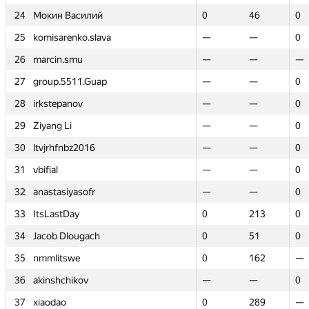
24
24
Мокин Василий
Мокин Василий
0
0
46
46
0
0
25
25
komisarenko.slava
komisarenko.slava
—
—
—
—
0
0
26
26
marcin.smu
marcin.smu
—
—
—
—
—
—
27
27
group.5511.Guap
group.5511.Guap
—
—
—
—
0
0
28
28
irkstepanov
irkstepanov
—
—
—
—
0
0
29
29
Ziyang Li
Ziyang Li
—
—
—
—
0
0
30
30
ltvjrhfnbz2016
ltvjrhfnbz2016
—
—
—
—
0
0
31
31
vbifial
vbifial
—
—
—
—
0
0
32
32
anastasiyasofr
anastasiyasofr
—
—
—
—
0
0
33
33
ItsLastDay
ItsLastDay
0
0
213
213
0
0
34
34
Jacob Dlougach
Jacob Dlougach
0
0
51
51
0
0
35
35
nmmlitswe
nmmlitswe
0
0
162
162
—
—
36
36
akinshchikov
akinshchikov
—
—
—
—
0
0
37
37
xiaodao
xiaodao
0
0
289
289
—
—