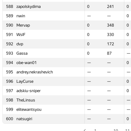
588
588
zapolskydima
zapolskydima
0
0
241
241
0
0
589
589
nwin
nwin
—
—
—
—
0
0
590
590
Mervap
Mervap
0
0
348
348
0
0
591
591
WslF
WslF
0
0
330
330
0
0
592
592
dvp
dvp
0
0
172
172
0
0
593
593
Gassa
Gassa
0
0
87
87
—
—
594
594
obe-wan01
obe-wan01
—
—
—
—
0
0
595
595
andrey.nekrashevich
andrey.nekrashevich
—
—
—
—
—
—
596
596
LayCurse
LayCurse
—
—
—
—
0
0
597
597
adskiu-sniper
adskiu-sniper
—
—
—
—
0
0
598
598
TheLinsus
TheLinsus
—
—
—
—
—
—
599
599
elitewantsyou
elitewantsyou
—
—
—
—
—
—
600
600
natsugiri
natsugiri
—
—
—
—
0
0
1
…
10
11