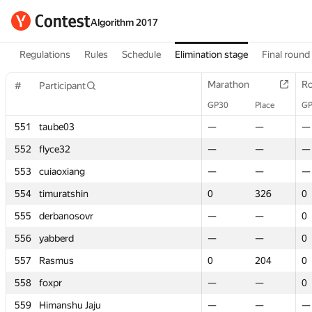
Algorithm 2017
Regulations
Rules
Schedule
Elimination stage
Final round
Marathon
Marathon
Ro
Ro
#
#
Participant
Participant
GP30
GP30
Place
Place
GP
GP
551
551
taube03
taube03
—
—
—
—
—
—
552
552
flyce32
flyce32
—
—
—
—
—
—
553
553
cuiaoxiang
cuiaoxiang
—
—
—
—
—
—
554
554
timuratshin
timuratshin
0
0
326
326
0
0
555
555
derbanosovr
derbanosovr
—
—
—
—
0
0
556
556
yabberd
yabberd
—
—
—
—
0
0
557
557
Rasmus
Rasmus
0
0
204
204
0
0
558
558
foxpr
foxpr
—
—
—
—
0
0
559
559
Himanshu Jaju
Himanshu Jaju
—
—
—
—
—
—