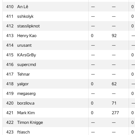
410
410
An Lê
An Lê
—
—
—
—
0
0
411
411
sshkolyk
sshkolyk
—
—
—
—
0
0
412
412
stasslipknot
stasslipknot
—
—
—
—
0
0
413
413
Henry Kao
Henry Kao
0
0
92
92
414
414
urusant
urusant
—
—
—
—
415
415
KArsGrBy
KArsGrBy
—
—
—
—
0
0
416
416
supercmd
supercmd
—
—
—
—
417
417
Tehnar
Tehnar
—
—
—
—
0
0
418
418
yalgor
yalgor
0
0
62
62
419
419
megaserg
megaserg
—
—
—
—
0
0
420
420
borzilov.a
borzilov.a
0
0
71
71
421
421
Mark Kim
Mark Kim
0
0
277
277
0
0
422
422
Timon Knigge
Timon Knigge
—
—
—
—
0
0
423
423
ftiasch
ftiasch
—
—
—
—
0
0