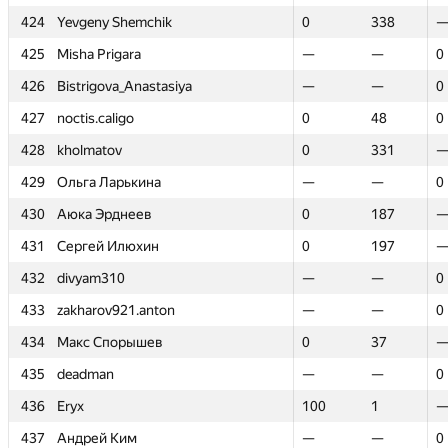
424
424
Yevgeny Shemchik
Yevgeny Shemchik
0
0
338
338
425
425
Misha Prigara
Misha Prigara
—
—
—
—
0
0
426
426
Bistrigova_Anastasiya
Bistrigova_Anastasiya
—
—
—
—
0
0
427
427
noctis.caligo
noctis.caligo
0
0
48
48
0
0
428
428
kholmatov
kholmatov
0
0
331
331
429
429
Ольга Ларькина
Ольга Ларькина
—
—
—
—
0
0
430
430
Аюка Эрднеев
Аюка Эрднеев
0
0
187
187
431
431
Сергей Илюхин
Сергей Илюхин
0
0
197
197
432
432
divyam310
divyam310
—
—
—
—
0
0
433
433
zakharov921.anton
zakharov921.anton
—
—
—
—
0
0
434
434
Макс Спорышев
Макс Спорышев
0
0
37
37
435
435
deadman
deadman
—
—
—
—
0
0
436
436
Eryx
Eryx
100
100
1
1
437
437
Андрей Ким
Андрей Ким
—
—
—
—
0
0