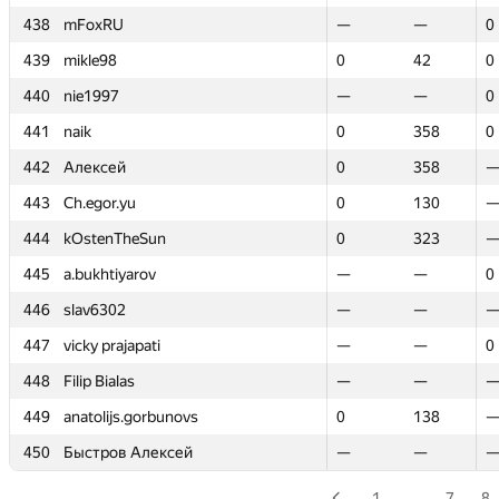
438
438
mFoxRU
mFoxRU
—
—
—
—
0
0
439
439
mikle98
mikle98
0
0
42
42
0
0
440
440
nie1997
nie1997
—
—
—
—
0
0
441
441
naik
naik
0
0
358
358
0
0
442
442
Алексей
Алексей
0
0
358
358
443
443
Ch.egor.yu
Ch.egor.yu
0
0
130
130
444
444
kOstenTheSun
kOstenTheSun
0
0
323
323
445
445
a.bukhtiyarov
a.bukhtiyarov
—
—
—
—
0
0
446
446
slav6302
slav6302
—
—
—
—
447
447
vicky prajapati
vicky prajapati
—
—
—
—
0
0
448
448
Filip Bialas
Filip Bialas
—
—
—
—
449
449
anatolijs.gorbunovs
anatolijs.gorbunovs
0
0
138
138
450
450
Быстров Алексей
Быстров Алексей
—
—
—
—
1
…
7
8