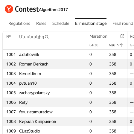
Algorithm 2017
Regulations
Rules
Schedule
Elimination stage
Final round
Marathon
Marathon
R
R
№
№
Մասնակից
Մասնակից
GP30
GP30
Վայր
Վայր
G
G
1001
1001
a.duhovnik
a.duhovnik
0
0
358
358
0
0
1002
1002
Roman Derkach
Roman Derkach
0
0
358
358
0
0
1003
1003
Kernel Jimm
Kernel Jimm
0
0
358
358
—
—
1004
1004
pvtuan10
pvtuan10
0
0
358
358
0
0
1005
1005
zacharypolansky
zacharypolansky
0
0
358
358
—
—
1006
1006
Rety
Rety
0
0
358
358
—
—
1007
1007
feruz.atamuradow
feruz.atamuradow
0
0
358
358
—
—
1008
1008
Кирилл Киприянов
Кирилл Киприянов
0
0
358
358
0
0
1009
1009
CLazStudio
CLazStudio
0
0
358
358
—
—