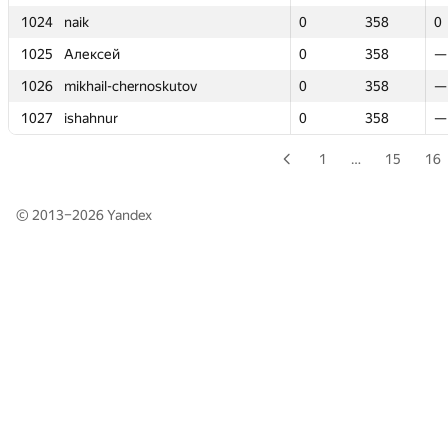
1024
1024
naik
naik
0
0
358
358
0
0
1025
1025
Алексей
Алексей
0
0
358
358
—
—
1026
1026
mikhail-chernoskutov
mikhail-chernoskutov
0
0
358
358
—
—
1027
1027
ishahnur
ishahnur
0
0
358
358
—
—
1
…
15
16
© 2013–2026
Yandex