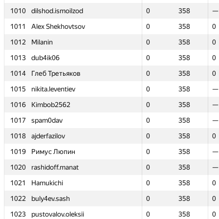
1010
1010
dilshod.ismoilzod
dilshod.ismoilzod
0
0
358
358
—
—
1011
1011
Alex Shekhovtsov
Alex Shekhovtsov
0
0
358
358
0
0
1012
1012
Milanin
Milanin
0
0
358
358
0
0
1013
1013
dub4ik06
dub4ik06
0
0
358
358
0
0
1014
1014
Глеб Третьяков
Глеб Третьяков
0
0
358
358
0
0
1015
1015
nikita.leventiev
nikita.leventiev
0
0
358
358
—
—
1016
1016
Kimbob2562
Kimbob2562
0
0
358
358
—
—
1017
1017
spam0dav
spam0dav
0
0
358
358
—
—
1018
1018
ajderfazilov
ajderfazilov
0
0
358
358
0
0
1019
1019
Римус Люпин
Римус Люпин
0
0
358
358
—
—
1020
1020
rashidoff.manat
rashidoff.manat
0
0
358
358
—
—
1021
1021
Hamukichi
Hamukichi
0
0
358
358
0
0
1022
1022
buly4ev.sash
buly4ev.sash
0
0
358
358
0
0
1023
1023
pustovalov.oleksii
pustovalov.oleksii
0
0
358
358
0
0