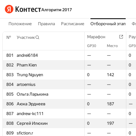
Алгоритм 2017
Положение
Правила
Расписание
Отборочный этап
Ф
Марафон
Марафон
Рау
Рау
№
№
Участник
Участник
GP30
GP30
Место
Место
GP3
GP3
801
801
andrei6184
andrei6184
—
—
—
—
0
0
802
802
Pham Kien
Pham Kien
—
—
—
—
0
0
803
803
Trung Nguyen
Trung Nguyen
0
0
142
142
0
0
804
804
artoemius
artoemius
—
—
—
—
0
0
805
805
Ольга Ларькина
Ольга Ларькина
—
—
—
—
0
0
806
806
Аюка Эрднеев
Аюка Эрднеев
0
0
187
187
—
—
807
807
andrew-kc111
andrew-kc111
—
—
—
—
0
0
808
808
Сергей Илюхин
Сергей Илюхин
0
0
197
197
—
—
809
809
sfiction.r
sfiction.r
—
—
—
—
0
0