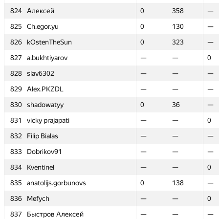
824
824
Алексей
Алексей
0
0
358
358
—
—
825
825
Ch.egor.yu
Ch.egor.yu
0
0
130
130
—
—
826
826
kOstenTheSun
kOstenTheSun
0
0
323
323
—
—
827
827
a.bukhtiyarov
a.bukhtiyarov
—
—
—
—
0
0
828
828
slav6302
slav6302
—
—
—
—
—
—
829
829
Alex.PKZDL
Alex.PKZDL
—
—
—
—
—
—
830
830
shadowatyy
shadowatyy
0
0
36
36
—
—
831
831
vicky prajapati
vicky prajapati
—
—
—
—
0
0
832
832
Filip Bialas
Filip Bialas
—
—
—
—
—
—
833
833
Dobrikov91
Dobrikov91
—
—
—
—
—
—
834
834
Kventinel
Kventinel
—
—
—
—
0
0
835
835
anatolijs.gorbunovs
anatolijs.gorbunovs
0
0
138
138
—
—
836
836
Mefych
Mefych
—
—
—
—
0
0
837
837
Быстров Алексей
Быстров Алексей
—
—
—
—
—
—