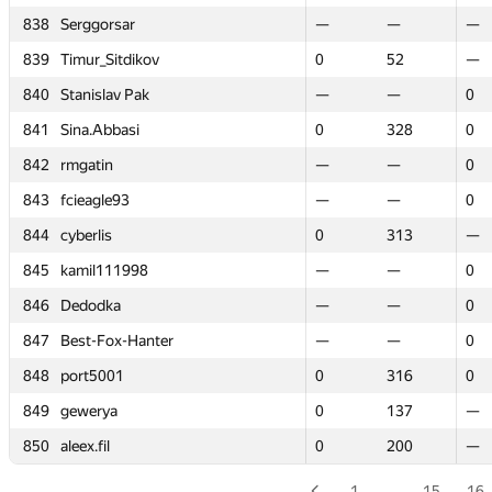
838
838
Serggorsar
Serggorsar
—
—
—
—
—
—
839
839
Timur_Sitdikov
Timur_Sitdikov
0
0
52
52
—
—
840
840
Stanislav Pak
Stanislav Pak
—
—
—
—
0
0
841
841
Sina.Abbasi
Sina.Abbasi
0
0
328
328
0
0
842
842
rmgatin
rmgatin
—
—
—
—
0
0
843
843
fcieagle93
fcieagle93
—
—
—
—
0
0
844
844
cyberlis
cyberlis
0
0
313
313
—
—
845
845
kamil111998
kamil111998
—
—
—
—
0
0
846
846
Dedodka
Dedodka
—
—
—
—
0
0
847
847
Best-Fox-Hanter
Best-Fox-Hanter
—
—
—
—
0
0
848
848
port5001
port5001
0
0
316
316
0
0
849
849
gewerya
gewerya
0
0
137
137
—
—
850
850
aleex.fil
aleex.fil
0
0
200
200
—
—
1
…
15
16