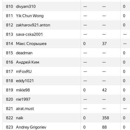
810
810
divyam310
divyam310
—
—
—
—
0
0
811
811
Yik Chun Wong
Yik Chun Wong
—
—
—
—
0
0
812
812
zakharov921.anton
zakharov921.anton
—
—
—
—
0
0
813
813
sava-cska2001
sava-cska2001
—
—
—
—
—
—
814
814
Макс Спорышев
Макс Спорышев
0
0
37
37
—
—
815
815
deadman
deadman
—
—
—
—
0
0
816
816
Андрей Ким
Андрей Ким
—
—
—
—
0
0
817
817
mFoxRU
mFoxRU
—
—
—
—
0
0
818
818
eddy1021
eddy1021
—
—
—
—
0
0
819
819
mikle98
mikle98
0
0
42
42
0
0
820
820
nie1997
nie1997
—
—
—
—
0
0
821
821
airat.must
airat.must
—
—
—
—
—
—
822
822
naik
naik
0
0
358
358
0
0
823
823
Andrey Grigoriev
Andrey Grigoriev
0
0
88
88
0
0