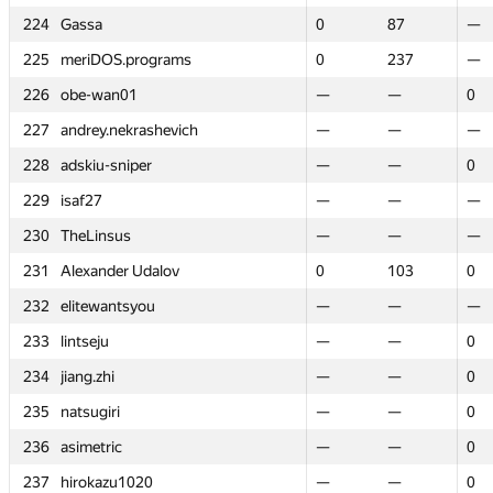
224
224
Gassa
Gassa
0
0
87
87
—
—
225
225
meriDOS.programs
meriDOS.programs
0
0
237
237
—
—
226
226
obe-wan01
obe-wan01
—
—
—
—
0
0
227
227
andrey.nekrashevich
andrey.nekrashevich
—
—
—
—
—
—
228
228
adskiu-sniper
adskiu-sniper
—
—
—
—
0
0
229
229
isaf27
isaf27
—
—
—
—
—
—
230
230
TheLinsus
TheLinsus
—
—
—
—
—
—
231
231
Alexander Udalov
Alexander Udalov
0
0
103
103
0
0
232
232
elitewantsyou
elitewantsyou
—
—
—
—
—
—
233
233
lintseju
lintseju
—
—
—
—
0
0
234
234
jiang.zhi
jiang.zhi
—
—
—
—
0
0
235
235
natsugiri
natsugiri
—
—
—
—
0
0
236
236
asimetric
asimetric
—
—
—
—
0
0
237
237
hirokazu1020
hirokazu1020
—
—
—
—
0
0