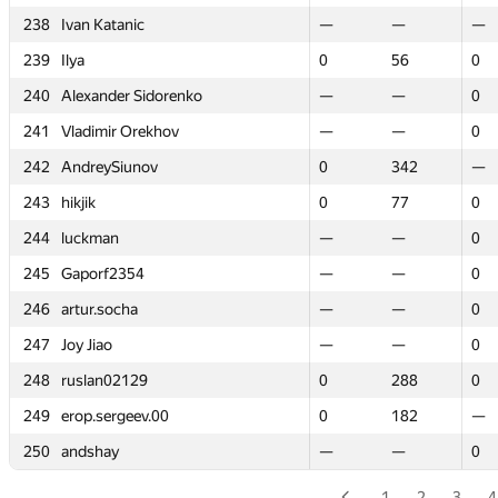
238
238
Ivan Katanic
Ivan Katanic
—
—
—
—
—
—
239
239
Ilya
Ilya
0
0
56
56
0
0
240
240
Alexander Sidorenko
Alexander Sidorenko
—
—
—
—
0
0
241
241
Vladimir Orekhov
Vladimir Orekhov
—
—
—
—
0
0
242
242
AndreySiunov
AndreySiunov
0
0
342
342
—
—
243
243
hikjik
hikjik
0
0
77
77
0
0
244
244
luckman
luckman
—
—
—
—
0
0
245
245
Gaporf2354
Gaporf2354
—
—
—
—
0
0
246
246
artur.socha
artur.socha
—
—
—
—
0
0
247
247
Joy Jiao
Joy Jiao
—
—
—
—
0
0
248
248
ruslan02129
ruslan02129
0
0
288
288
0
0
249
249
erop.sergeev.00
erop.sergeev.00
0
0
182
182
—
—
250
250
andshay
andshay
—
—
—
—
0
0
1
2
3
4