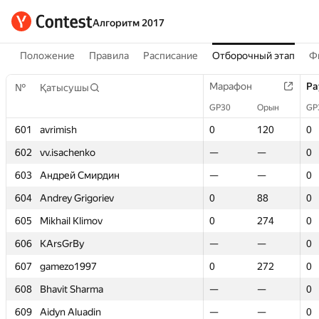
Алгоритм 2017
Положение
Правила
Расписание
Отборочный этап
Ф
Марафон
Марафон
Ра
Ра
№
№
Қатысушы
Қатысушы
GP30
GP30
Орын
Орын
GP
GP
601
601
avrimish
avrimish
0
0
120
120
0
0
602
602
vv.isachenko
vv.isachenko
—
—
—
—
0
0
603
603
Андрей Смирдин
Андрей Смирдин
—
—
—
—
0
0
604
604
Andrey Grigoriev
Andrey Grigoriev
0
0
88
88
0
0
605
605
Mikhail Klimov
Mikhail Klimov
0
0
274
274
0
0
606
606
KArsGrBy
KArsGrBy
—
—
—
—
0
0
607
607
gamezo1997
gamezo1997
0
0
272
272
0
0
608
608
Bhavit Sharma
Bhavit Sharma
—
—
—
—
0
0
609
609
Aidyn Aluadin
Aidyn Aluadin
—
—
—
—
0
0