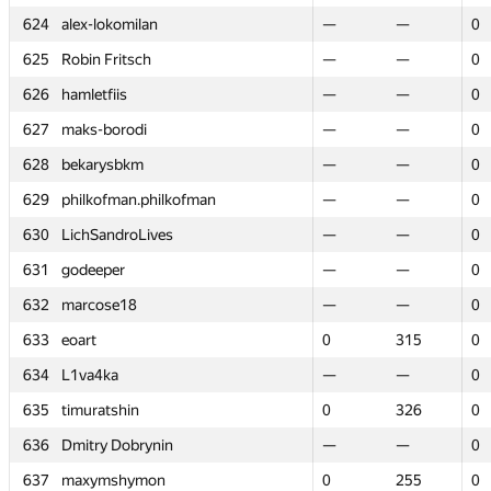
624
624
alex-lokomilan
alex-lokomilan
—
—
—
—
0
0
625
625
Robin Fritsch
Robin Fritsch
—
—
—
—
0
0
626
626
hamletfiis
hamletfiis
—
—
—
—
0
0
627
627
maks-borodi
maks-borodi
—
—
—
—
0
0
628
628
bekarysbkm
bekarysbkm
—
—
—
—
0
0
629
629
philkofman.philkofman
philkofman.philkofman
—
—
—
—
0
0
630
630
LichSandroLives
LichSandroLives
—
—
—
—
0
0
631
631
godeeper
godeeper
—
—
—
—
0
0
632
632
marcose18
marcose18
—
—
—
—
0
0
633
633
eoart
eoart
0
0
315
315
0
0
634
634
L1va4ka
L1va4ka
—
—
—
—
0
0
635
635
timuratshin
timuratshin
0
0
326
326
0
0
636
636
Dmitry Dobrynin
Dmitry Dobrynin
—
—
—
—
0
0
637
637
maxymshymon
maxymshymon
0
0
255
255
0
0