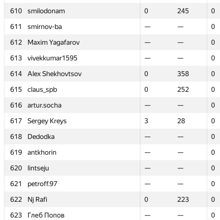
610
610
smilodonam
smilodonam
0
0
245
245
0
0
611
611
smirnov-ba
smirnov-ba
—
—
—
—
0
0
612
612
Maxim Yagafarov
Maxim Yagafarov
—
—
—
—
0
0
613
613
vivekkumar1595
vivekkumar1595
—
—
—
—
0
0
614
614
Alex Shekhovtsov
Alex Shekhovtsov
0
0
358
358
0
0
615
615
claus_spb
claus_spb
0
0
252
252
0
0
616
616
artur.socha
artur.socha
—
—
—
—
0
0
617
617
Sergey Kreys
Sergey Kreys
3
3
28
28
0
0
618
618
Dedodka
Dedodka
—
—
—
—
0
0
619
619
antkhorin
antkhorin
—
—
—
—
0
0
620
620
lintseju
lintseju
—
—
—
—
0
0
621
621
petroff.97
petroff.97
—
—
—
—
0
0
622
622
Nj Rafi
Nj Rafi
0
0
223
223
0
0
623
623
Глеб Попов
Глеб Попов
—
—
—
—
0
0