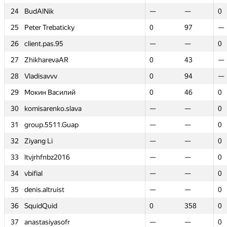
24
24
BudAlNik
BudAlNik
—
—
—
—
0
0
25
25
Peter Trebaticky
Peter Trebaticky
0
0
97
97
—
—
26
26
client.pas.95
client.pas.95
—
—
—
—
0
0
27
27
ZhikharevaAR
ZhikharevaAR
0
0
43
43
—
—
28
28
Vladisavvv
Vladisavvv
0
0
94
94
—
—
29
29
Мокин Василий
Мокин Василий
0
0
46
46
0
0
30
30
komisarenko.slava
komisarenko.slava
—
—
—
—
0
0
31
31
group.5511.Guap
group.5511.Guap
—
—
—
—
0
0
32
32
Ziyang Li
Ziyang Li
—
—
—
—
0
0
33
33
ltvjrhfnbz2016
ltvjrhfnbz2016
—
—
—
—
0
0
34
34
vbifial
vbifial
—
—
—
—
0
0
35
35
denis.altruist
denis.altruist
—
—
—
—
0
0
36
36
SquidQuid
SquidQuid
0
0
358
358
0
0
37
37
anastasiyasofr
anastasiyasofr
—
—
—
—
0
0