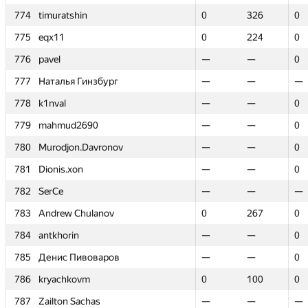
774
774
timuratshin
timuratshin
0
0
326
326
0
0
775
775
eqx11
eqx11
0
0
224
224
0
0
776
776
pavel
pavel
—
—
—
—
0
0
777
777
Наталья Гинзбург
Наталья Гинзбург
—
—
—
—
—
—
778
778
k1nval
k1nval
—
—
—
—
0
0
779
779
mahmud2690
mahmud2690
—
—
—
—
0
0
780
780
Murodjon.Davronov
Murodjon.Davronov
—
—
—
—
0
0
781
781
Dionis.xon
Dionis.xon
—
—
—
—
0
0
782
782
SerCe
SerCe
—
—
—
—
—
—
783
783
Andrew Chulanov
Andrew Chulanov
0
0
267
267
0
0
784
784
antkhorin
antkhorin
—
—
—
—
0
0
785
785
Денис Пивоваров
Денис Пивоваров
—
—
—
—
0
0
786
786
kryachkovm
kryachkovm
0
0
100
100
0
0
787
787
Zailton Sachas
Zailton Sachas
—
—
—
—
—
—