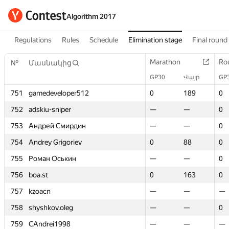
Algorithm 2017
Regulations
Rules
Schedule
Elimination stage
Final round
Marathon
Marathon
Ro
Ro
№
№
Մասնակից
Մասնակից
GP30
GP30
Վայր
Վայր
GP
GP
751
751
gamedeveloper512
gamedeveloper512
0
0
189
189
0
0
752
752
adskiu-sniper
adskiu-sniper
—
—
—
—
0
0
753
753
Андрей Смирдин
Андрей Смирдин
—
—
—
—
0
0
754
754
Andrey Grigoriev
Andrey Grigoriev
0
0
88
88
0
0
755
755
Роман Оськин
Роман Оськин
—
—
—
—
0
0
756
756
boa.st
boa.st
0
0
163
163
0
0
757
757
kzoacn
kzoacn
—
—
—
—
—
—
758
758
shyshkov.oleg
shyshkov.oleg
—
—
—
—
0
0
759
759
CAndrei1998
CAndrei1998
—
—
—
—
—
—