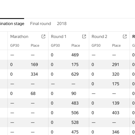
ination stage
Final round
2018
Marathon
Round 1
Round 2
R
GP30
Place
GP30
Place
GP30
Place
G
—
—
0
469
—
—
0
0
169
0
175
0
291
0
0
334
0
629
0
320
0
—
—
—
—
0
175
0
0
68
0
90
—
—
0
—
—
0
483
0
139
0
—
—
0
506
0
403
0
—
—
0
528
—
—
0
—
—
0
475
0
346
0