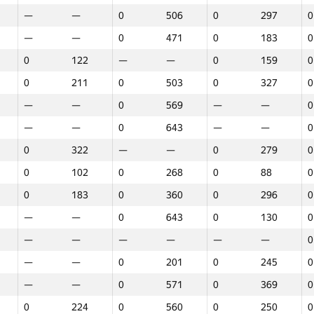
—
—
0
506
0
297
0
—
—
0
471
0
183
0
0
122
—
—
0
159
0
0
211
0
503
0
327
0
—
—
0
569
—
—
0
—
—
0
643
—
—
0
0
322
—
—
0
279
0
0
102
0
268
0
88
0
0
183
0
360
0
296
0
—
—
0
643
0
130
0
—
—
—
—
—
—
0
—
—
0
201
0
245
0
—
—
0
571
0
369
0
Marathon
Round 1
Round 2
R
0
224
0
560
0
250
0
GP30
Place
GP30
Place
GP30
Place
G