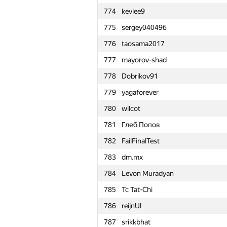
774
kevlee9
751
suda1227401034
775
sergey040496
752
Sunar73
776
taosama2017
753
Pavel Pershko
777
mayorov-shad
754
Надежда Демина
778
Dobrikov91
755
okaduki a
779
yagaforever
756
bayev.alen
780
wilcot
757
Crowl3y
781
Глеб Попов
758
Ivan Samsonov
782
FailFinalTest
759
derbanosovr
783
dm.mx
760
Саша Кривошеев
784
Levon Muradyan
761
D.razumova
785
Tc Tat-Chi
762
carlos.joa
786
reijnUl
763
scampish98
787
srikkbhat
764
foxpr