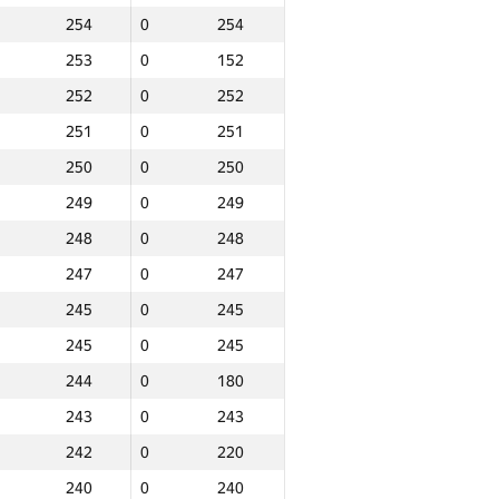
254
0
254
277
0
277
253
0
152
276
0
169
252
0
252
275
0
275
251
0
251
274
0
175
250
0
250
272
0
68
249
0
249
272
0
139
248
0
248
271
0
271
247
0
247
270
0
270
245
0
245
269
0
269
245
0
245
268
0
268
244
0
180
267
0
183
243
0
243
266
0
122
242
0
220
265
0
211
240
0
240
264
0
264