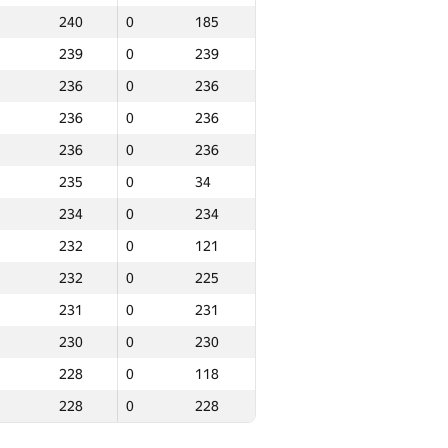
240
0
185
263
0
263
239
0
239
261
0
261
236
0
236
261
0
88
236
0
236
260
0
183
236
0
236
259
0
130
235
0
34
258
0
258
234
0
234
257
0
201
232
0
121
256
0
256
232
0
225
254
0
224
231
0
231
254
0
254
230
0
230
253
0
152
228
0
118
252
0
252
228
0
228
251
0
251
250
0
250