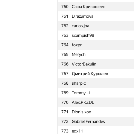
760
Саша Кривошеев
761
D.razumova
762
carlos.joa
763
scampish98
764
foxpr
765
Mefych
766
VictorBakulin
767
Дмитрий Курылев
768
sharp-c
769
Tommy Li
770
Alex.PKZDL
771
Dionis.xon
772
Gabriel Fernandes
#
Participant
773
eqx11