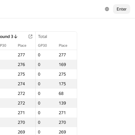
Enter
ound 3
Total
P30
Place
GP30
Place
277
0
277
276
0
169
275
0
275
274
0
175
272
0
68
272
0
139
271
0
271
270
0
270
269
0
269