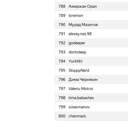
788
Амиржан Орал
765
Mefych
789
loremon
766
VictorBakulin
790
Мурад Мазитов
767
Дмитрий Курылев
791
alexey.nes.98
768
sharp-c
792
godeeper
769
Tommy Li
793
dontsleep
770
Alex.PKZDL
794
YuriHihi
771
Dionis.xon
795
SloppyNerd
772
Gabriel Fernandes
796
Дима Чернякин
773
eqx11
797
Valeriu Motroi
774
kevlee9
798
tima.babashev
775
sergey040496
799
a.basmanov
776
taosama2017
800
chenmark
777
mayorov-shad
778
Dobrikov91