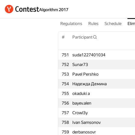
Algorithm 2017
Regulations
Rules
Schedule
Elim
#
Participant
751
suda1227401034
752
Sunar73
753
Pavel Pershko
754
Надежда Демина
755
okaduki a
756
bayev.alen
757
Crowl3y
758
Ivan Samsonov
759
derbanosovr