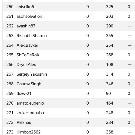
260
260
chiselko6
chiselko6
0
0
325
325
0
0
261
261
asdf.solvation
asdf.solvation
0
0
203
203
0
0
262
262
ayashin87
ayashin87
0
0
290
290
—
—
263
263
Rishabh Sharma
Rishabh Sharma
0
0
355
355
—
—
264
264
Alex.Bayker
Alex.Bayker
0
0
254
254
—
—
265
265
ShCoDeRoK
ShCoDeRoK
0
0
268
268
0
0
266
266
DryukAlex
DryukAlex
0
0
108
108
—
—
267
267
Sergey Yakushin
Sergey Yakushin
0
0
314
314
0
0
268
268
Gaurav Singh
Gaurav Singh
0
0
346
346
0
0
269
269
tkzw-21
tkzw-21
0
0
90
90
0
0
270
270
amato.eugenio
amato.eugenio
0
0
164
164
—
—
271
271
kreker-bububu
kreker-bububu
0
0
248
248
0
0
272
272
Plekhau
Plekhau
0
0
234
234
0
0
273
273
Kimbob2562
Kimbob2562
0
0
358
358
—
—