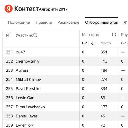
Алгоритм 2017
Положение
Правила
Расписание
Отборочный этап
Ф
Марафон
Марафон
Рау
Рау
№
№
Участник
Участник
GP30
GP30
Место
Место
GP3
GP3
251
251
rx-47
rx-47
0
0
351
351
—
—
252
252
chernov.tim.y
chernov.tim.y
0
0
113
113
0
0
253
253
Артём
Артём
0
0
184
184
—
—
254
254
Mikhail Klimov
Mikhail Klimov
0
0
274
274
0
0
255
255
Pavel Pershko
Pavel Pershko
0
0
334
334
0
0
256
256
Lewin Gan
Lewin Gan
0
0
83
83
—
—
257
257
Dima Levchenko
Dima Levchenko
0
0
177
177
0
0
258
258
Daniel Keyes
Daniel Keyes
0
0
45
45
—
—
259
259
Evgeni.org
Evgeni.org
0
0
72
72
0
0