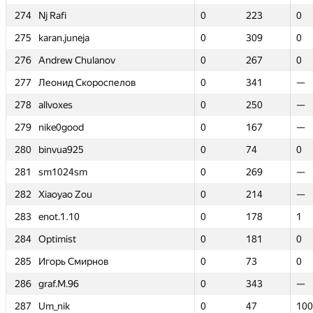
274
274
Nj Rafi
Nj Rafi
0
0
223
223
0
0
275
275
karan.juneja
karan.juneja
0
0
309
309
0
0
276
276
Andrew Chulanov
Andrew Chulanov
0
0
267
267
0
0
277
277
Леонид Скороспелов
Леонид Скороспелов
0
0
341
341
—
—
278
278
allvoxes
allvoxes
0
0
250
250
—
—
279
279
nike0good
nike0good
0
0
167
167
—
—
280
280
binvua925
binvua925
0
0
74
74
0
0
281
281
sm1024sm
sm1024sm
0
0
269
269
—
—
282
282
Xiaoyao Zou
Xiaoyao Zou
0
0
214
214
—
—
283
283
enot.1.10
enot.1.10
0
0
178
178
1
1
284
284
Optimist
Optimist
0
0
181
181
0
0
285
285
Игорь Смирнов
Игорь Смирнов
0
0
73
73
0
0
286
286
graf.M.96
graf.M.96
0
0
343
343
—
—
287
287
Um_nik
Um_nik
0
0
47
47
100
100