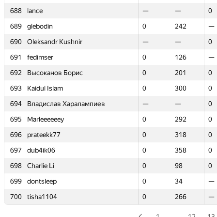
688
688
lance
lance
—
—
—
—
0
0
689
689
glebodin
glebodin
0
0
242
242
—
—
690
690
Oleksandr Kushnir
Oleksandr Kushnir
—
—
—
—
0
0
691
691
fedimser
fedimser
0
0
126
126
—
—
692
692
Высоканов Борис
Высоканов Борис
0
0
201
201
0
0
693
693
Kaidul Islam
Kaidul Islam
0
0
300
300
0
0
694
694
Владислав Харалампиев
Владислав Харалампиев
—
—
—
—
0
0
695
695
Marleeeeeey
Marleeeeeey
0
0
292
292
0
0
696
696
prateekk77
prateekk77
0
0
318
318
0
0
697
697
dub4ik06
dub4ik06
0
0
358
358
0
0
698
698
Charlie Li
Charlie Li
0
0
98
98
0
0
699
699
dontsleep
dontsleep
0
0
34
34
—
—
700
700
tisha1104
tisha1104
0
0
266
266
—
—
1
…
12
13