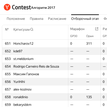
Алгоритм 2017
Положение
Правила
Расписание
Отборочный этап
Ф
Марафон
Марафон
Ра
Ра
№
№
Қатысушы
Қатысушы
GP30
GP30
Орын
Орын
GP
GP
651
651
Honcharov12
Honcharov12
0
0
311
311
0
0
652
652
kde97
kde97
—
—
—
—
0
0
653
653
st.meldonium
st.meldonium
—
—
—
—
0
0
654
654
Rodrigo Carneiro Reis de Souza
Rodrigo Carneiro Reis de Souza
—
—
—
—
—
—
655
655
Максим Гапонов
Максим Гапонов
—
—
—
—
0
0
656
656
YuriHihi
YuriHihi
—
—
—
—
0
0
657
657
alex-kozinov
alex-kozinov
—
—
—
—
0
0
658
658
ronaldinio
ronaldinio
0
0
135
135
0
0
659
659
bekarysbkm
bekarysbkm
—
—
—
—
0
0