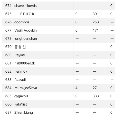
674
674
shaveinikovds
shaveinikovds
—
—
—
—
0
0
675
675
LLI.E.P.JI.O.K
LLI.E.P.JI.O.K
0
0
39
39
0
0
676
676
doombris
doombris
0
0
253
253
—
—
677
677
Vasilii Vdovkin
Vasilii Vdovkin
0
0
171
171
—
—
678
678
longhuenchan
longhuenchan
—
—
—
—
—
—
679
679
동철 신
동철 신
—
—
—
—
0
0
680
680
Rayker
Rayker
—
—
—
—
0
0
681
681
hal9000ed2k
hal9000ed2k
—
—
—
—
0
0
682
682
nenmok
nenmok
—
—
—
—
0
0
683
683
ft.azadi
ft.azadi
—
—
—
—
—
—
684
684
MuravjevSlava
MuravjevSlava
4
4
27
27
0
0
685
685
cygakoB
cygakoB
0
0
333
333
0
0
686
686
Fata1ist
Fata1ist
—
—
—
—
0
0
687
687
Zhien.Liang
Zhien.Liang
—
—
—
—
0
0