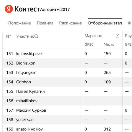
Алгоритм 2017
Положение
Правила
Расписание
Отборочный этап
Ф
Марафон
Марафон
Рау
Рау
№
№
Участник
Участник
GP30
GP30
Место
Место
GP3
GP3
151
151
kukovski.pavel
kukovski.pavel
0
0
150
150
0
0
152
152
Dionis.xon
Dionis.xon
—
—
—
—
0
0
153
153
bit.yangxm
bit.yangxm
0
0
265
265
—
—
154
154
Griphon
Griphon
0
0
109
109
—
—
155
155
Павел Кулагин
Павел Кулагин
—
—
—
—
—
—
156
156
mihaillinkov
mihaillinkov
—
—
—
—
—
—
157
157
Максим Сурков
Максим Сурков
—
—
—
—
0
0
158
158
yosei-san
yosei-san
—
—
—
—
—
—
159
159
anatolik.volkov
anatolik.volkov
0
0
312
312
—
—