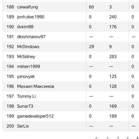
188
188
caiwaifung
caiwaifung
60
60
3
3
0
0
189
189
jonh.doe.1990
jonh.doe.1990
0
0
240
240
0
0
190
190
dvkim98
dvkim98
0
0
176
176
0
0
191
191
dloshmanov97
dloshmanov97
—
—
—
—
—
—
192
192
MrDindows
MrDindows
29
29
9
9
0
0
193
193
MrSidney
MrSidney
0
0
283
283
0
0
194
194
mitterr1999
mitterr1999
—
—
—
—
0
0
195
195
yznovyak
yznovyak
0
0
125
125
0
0
196
196
Михаил Максимов
Михаил Максимов
0
0
128
128
0
0
197
197
Tommy Li
Tommy Li
—
—
—
—
0
0
198
198
Sunar73
Sunar73
0
0
169
169
0
0
199
199
gamedeveloper512
gamedeveloper512
0
0
189
189
0
0
200
200
SerLis
SerLis
—
—
—
—
—
—
1
2
3
4