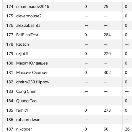
174
174
r.mammadov2016
r.mammadov2016
0
0
75
75
0
0
175
175
clevermouse2
clevermouse2
—
—
—
—
0
0
176
176
alex.zabashta
alex.zabashta
—
—
—
—
0
0
177
177
FailFinalTest
FailFinalTest
0
0
284
284
0
0
178
178
kzoacn
kzoacn
—
—
—
—
—
—
179
179
reijnUl
reijnUl
0
0
220
220
0
0
180
180
Марат Юлдашев
Марат Юлдашев
—
—
—
—
0
0
181
181
Максим Смяткин
Максим Смяткин
0
0
302
302
0
0
182
182
dmitry239.filippov
dmitry239.filippov
—
—
—
—
0
0
183
183
Cong Chen
Cong Chen
—
—
—
—
—
—
184
184
Quang Cao
Quang Cao
—
—
—
—
0
0
185
185
farhit1
farhit1
0
0
273
273
0
0
186
186
rubabredwan
rubabredwan
—
—
—
—
—
—
187
187
nikcoder
nikcoder
0
0
50
50
26
26