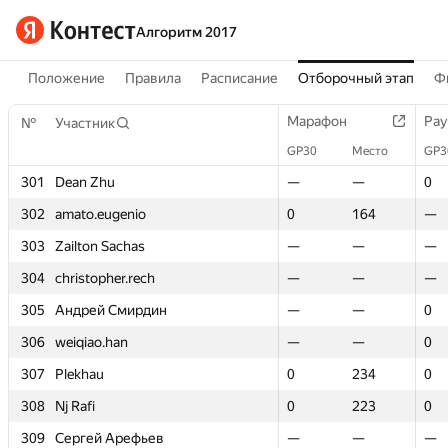
Алгоритм 2017
Положение
Правила
Расписание
Отборочный этап
Ф
Марафон
Марафон
Рау
Рау
№
№
Участник
Участник
GP30
GP30
Место
Место
GP3
GP3
301
301
Dean Zhu
Dean Zhu
—
—
—
—
0
0
302
302
amato.eugenio
amato.eugenio
0
0
164
164
—
—
303
303
Zailton Sachas
Zailton Sachas
—
—
—
—
—
—
304
304
christopher.rech
christopher.rech
—
—
—
—
—
—
305
305
Андрей Смирдин
Андрей Смирдин
—
—
—
—
0
0
306
306
weiqiao.han
weiqiao.han
—
—
—
—
0
0
307
307
Plekhau
Plekhau
0
0
234
234
0
0
308
308
Nj Rafi
Nj Rafi
0
0
223
223
0
0
309
309
Сергей Арефьев
Сергей Арефьев
—
—
—
—
—
—