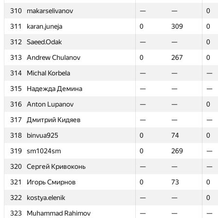
310
310
makarselivanov
makarselivanov
—
—
—
—
0
0
311
311
karan.juneja
karan.juneja
0
0
309
309
0
0
312
312
Saeed.Odak
Saeed.Odak
—
—
—
—
0
0
313
313
Andrew Chulanov
Andrew Chulanov
0
0
267
267
0
0
314
314
Michal Korbela
Michal Korbela
—
—
—
—
—
—
315
315
Надежда Демина
Надежда Демина
—
—
—
—
—
—
316
316
Anton Lupanov
Anton Lupanov
—
—
—
—
0
0
317
317
Дмитрий Кидяев
Дмитрий Кидяев
—
—
—
—
—
—
318
318
binvua925
binvua925
0
0
74
74
0
0
319
319
sm1024sm
sm1024sm
0
0
269
269
—
—
320
320
Сергей Кривоконь
Сергей Кривоконь
—
—
—
—
—
—
321
321
Игорь Смирнов
Игорь Смирнов
0
0
73
73
0
0
322
322
kostya.elenik
kostya.elenik
—
—
—
—
0
0
323
323
Muhammad Rahimov
Muhammad Rahimov
—
—
—
—
—
—