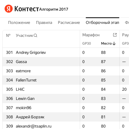
Алгоритм 2017
Положение
Правила
Расписание
Отборочный этап
Ф
Марафон
Марафон
Рау
Рау
№
№
Участник
Участник
GP30
GP30
Место
Место
GP3
GP3
301
301
Andrey Grigoriev
Andrey Grigoriev
0
0
88
88
0
0
302
302
Gassa
Gassa
0
0
87
87
—
—
303
303
eatmore
eatmore
0
0
86
86
0
0
304
304
FallenTurret
FallenTurret
0
0
85
85
0
0
305
305
LHiC
LHiC
0
0
84
84
20
20
306
306
Lewin Gan
Lewin Gan
0
0
83
83
—
—
307
307
mokin96
mokin96
0
0
82
82
0
0
308
308
Андрей Борзяк
Андрей Борзяк
0
0
81
81
—
—
309
309
alexandr@tsaplin.ru
alexandr@tsaplin.ru
0
0
80
80
0
0