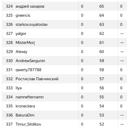
324
324
андрей захаров
андрей захаров
0
0
65
65
0
0
325
325
greencis
greencis
0
0
64
64
0
0
326
326
starkov.svyatoslav
starkov.svyatoslav
0
0
63
63
0
0
327
327
yalgor
yalgor
0
0
62
62
—
—
328
328
MisterMorj
MisterMorj
0
0
61
61
—
—
329
329
Alexey
Alexey
0
0
60
60
—
—
330
330
AndrewSergunin
AndrewSergunin
0
0
59
59
—
—
331
331
qwerty787788
qwerty787788
0
0
58
58
0
0
332
332
Ростислав Павчинский
Ростислав Павчинский
0
0
57
57
0
0
333
333
Ilya
Ilya
0
0
56
56
0
0
334
334
namnefternamn
namnefternamn
0
0
55
55
0
0
335
335
kroneckera
kroneckera
0
0
54
54
0
0
336
336
BaturaDim
BaturaDim
0
0
53
53
—
—
337
337
Timur_Sitdikov
Timur_Sitdikov
0
0
52
52
—
—