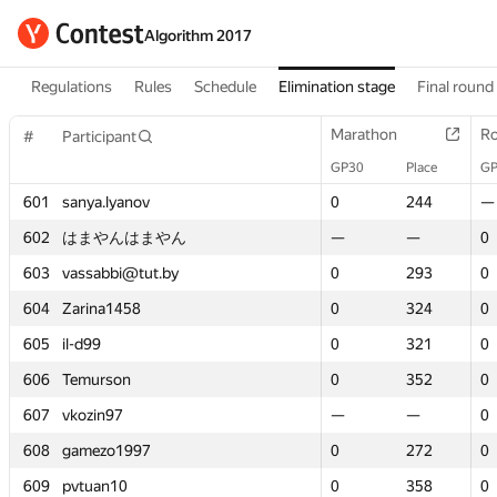
Algorithm 2017
Regulations
Rules
Schedule
Elimination stage
Final round
Marathon
Marathon
Ro
Ro
#
#
Participant
Participant
GP30
GP30
Place
Place
GP
GP
601
601
sanya.lyanov
sanya.lyanov
0
0
244
244
—
—
602
602
はまやんはまやん
はまやんはまやん
—
—
—
—
0
0
603
603
vassabbi@tut.by
vassabbi@tut.by
0
0
293
293
0
0
604
604
Zarina1458
Zarina1458
0
0
324
324
0
0
605
605
il-d99
il-d99
0
0
321
321
0
0
606
606
Temurson
Temurson
0
0
352
352
0
0
607
607
vkozin97
vkozin97
—
—
—
—
0
0
608
608
gamezo1997
gamezo1997
0
0
272
272
0
0
609
609
pvtuan10
pvtuan10
0
0
358
358
0
0