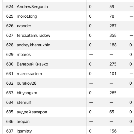
624
624
AndrewSergunin
AndrewSergunin
0
0
59
59
—
—
625
625
morot.long
morot.long
0
0
78
78
—
—
626
626
xzander
xzander
0
0
287
287
—
—
627
627
feruz.atamuradow
feruz.atamuradow
0
0
358
358
—
—
628
628
andrey.khamukhin
andrey.khamukhin
0
0
188
188
0
0
629
629
mbaros
mbaros
—
—
—
—
0
0
630
630
Валерий Кизько
Валерий Кизько
0
0
275
275
0
0
631
631
mazeev.artem
mazeev.artem
0
0
101
101
—
—
632
632
burakov28
burakov28
—
—
—
—
0
0
633
633
bit.yangxm
bit.yangxm
0
0
265
265
—
—
634
634
stenrulf
stenrulf
—
—
—
—
0
0
635
635
андрей захаров
андрей захаров
0
0
65
65
0
0
636
636
aropan
aropan
—
—
—
—
0
0
637
637
lgsmitty
lgsmitty
0
0
156
156
—
—