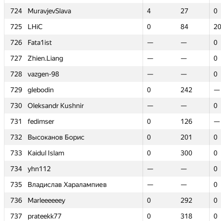
724
724
MuravjevSlava
MuravjevSlava
4
4
27
27
0
0
725
725
LHiC
LHiC
0
0
84
84
2
2
726
726
Fata1ist
Fata1ist
—
—
—
—
0
0
727
727
Zhien.Liang
Zhien.Liang
—
—
—
—
0
0
728
728
vazgen-98
vazgen-98
—
—
—
—
0
0
729
729
glebodin
glebodin
0
0
242
242
—
—
730
730
Oleksandr Kushnir
Oleksandr Kushnir
—
—
—
—
0
0
731
731
fedimser
fedimser
0
0
126
126
—
—
732
732
Высоканов Борис
Высоканов Борис
0
0
201
201
0
0
733
733
Kaidul Islam
Kaidul Islam
0
0
300
300
0
0
734
734
yhn112
yhn112
—
—
—
—
0
0
735
735
Владислав Харалампиев
Владислав Харалампиев
—
—
—
—
0
0
736
736
Marleeeeeey
Marleeeeeey
0
0
292
292
0
0
737
737
prateekk77
prateekk77
0
0
318
318
0
0