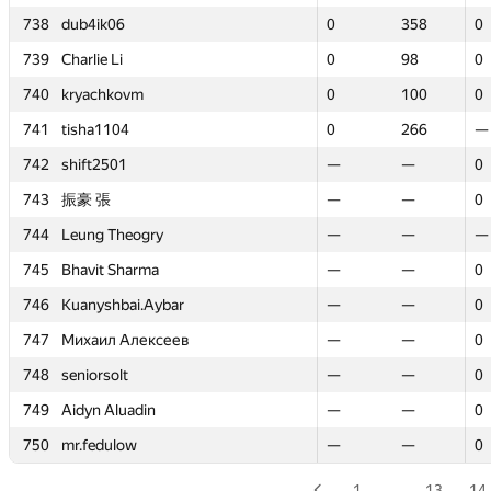
738
738
dub4ik06
dub4ik06
0
0
358
358
0
0
739
739
Charlie Li
Charlie Li
0
0
98
98
0
0
740
740
kryachkovm
kryachkovm
0
0
100
100
0
0
741
741
tisha1104
tisha1104
0
0
266
266
—
—
742
742
shift2501
shift2501
—
—
—
—
0
0
743
743
振豪 張
振豪 張
—
—
—
—
0
0
744
744
Leung Theogry
Leung Theogry
—
—
—
—
—
—
745
745
Bhavit Sharma
Bhavit Sharma
—
—
—
—
0
0
746
746
Kuanyshbai.Aybar
Kuanyshbai.Aybar
—
—
—
—
0
0
747
747
Михаил Алексеев
Михаил Алексеев
—
—
—
—
0
0
748
748
seniorsolt
seniorsolt
—
—
—
—
0
0
749
749
Aidyn Aluadin
Aidyn Aluadin
—
—
—
—
0
0
750
750
mr.fedulow
mr.fedulow
—
—
—
—
0
0
1
…
13
14