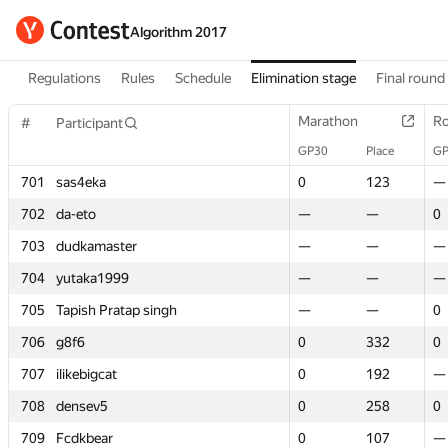
Algorithm 2017
Regulations
Rules
Schedule
Elimination stage
Final round
Marathon
Marathon
Ro
Ro
#
#
Participant
Participant
GP30
GP30
Place
Place
GP
GP
701
701
sas4eka
sas4eka
0
0
123
123
—
—
702
702
da-eto
da-eto
—
—
—
—
0
0
703
703
dudkamaster
dudkamaster
—
—
—
—
—
—
704
704
yutaka1999
yutaka1999
—
—
—
—
—
—
705
705
Tapish Pratap singh
Tapish Pratap singh
—
—
—
—
0
0
706
706
g8f6
g8f6
0
0
332
332
0
0
707
707
ilikebigcat
ilikebigcat
0
0
192
192
—
—
708
708
densev5
densev5
0
0
258
258
0
0
709
709
Fcdkbear
Fcdkbear
0
0
107
107
—
—