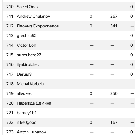
710
710
Saeed.Odak
Saeed.Odak
—
—
—
—
0
0
711
711
Andrew Chulanov
Andrew Chulanov
0
0
267
267
0
0
712
712
Леонид Скороспелов
Леонид Скороспелов
0
0
341
341
—
—
713
713
grechka62
grechka62
—
—
—
—
0
0
714
714
Victor Loh
Victor Loh
—
—
—
—
0
0
715
715
super.hero27
super.hero27
—
—
—
—
0
0
716
716
ilyakirpichev
ilyakirpichev
—
—
—
—
0
0
717
717
Darui99
Darui99
—
—
—
—
0
0
718
718
Michal Korbela
Michal Korbela
—
—
—
—
—
—
719
719
allvoxes
allvoxes
0
0
250
250
—
—
720
720
Надежда Демина
Надежда Демина
—
—
—
—
—
—
721
721
barney1b1
barney1b1
—
—
—
—
—
—
722
722
nike0good
nike0good
0
0
167
167
—
—
723
723
Anton Lupanov
Anton Lupanov
—
—
—
—
0
0