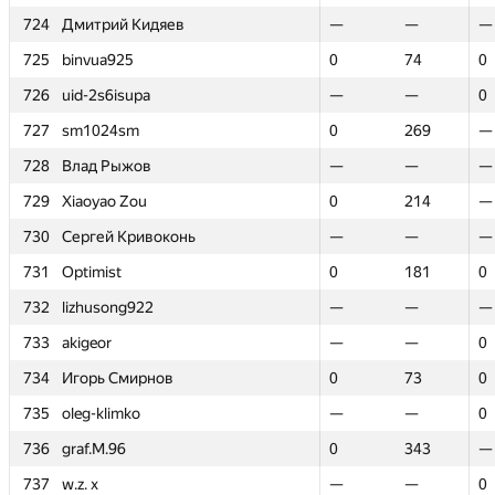
724
724
Дмитрий Кидяев
Дмитрий Кидяев
—
—
—
—
—
—
725
725
binvua925
binvua925
0
0
74
74
0
0
726
726
uid-2s6isupa
uid-2s6isupa
—
—
—
—
0
0
727
727
sm1024sm
sm1024sm
0
0
269
269
—
—
728
728
Влад Рыжов
Влад Рыжов
—
—
—
—
—
—
729
729
Xiaoyao Zou
Xiaoyao Zou
0
0
214
214
—
—
730
730
Сергей Кривоконь
Сергей Кривоконь
—
—
—
—
—
—
731
731
Optimist
Optimist
0
0
181
181
0
0
732
732
lizhusong922
lizhusong922
—
—
—
—
—
—
733
733
akigeor
akigeor
—
—
—
—
0
0
734
734
Игорь Смирнов
Игорь Смирнов
0
0
73
73
0
0
735
735
oleg-klimko
oleg-klimko
—
—
—
—
0
0
736
736
graf.M.96
graf.M.96
0
0
343
343
—
—
737
737
w.z. x
w.z. x
—
—
—
—
0
0