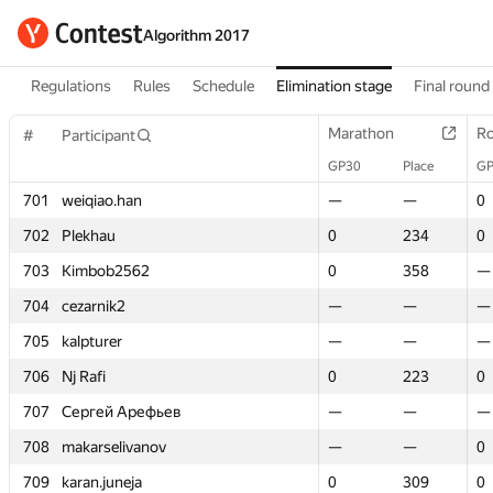
Algorithm 2017
Regulations
Rules
Schedule
Elimination stage
Final round
Marathon
Marathon
Ro
Ro
#
#
Participant
Participant
GP30
GP30
Place
Place
GP
GP
701
701
weiqiao.han
weiqiao.han
—
—
—
—
0
0
702
702
Plekhau
Plekhau
0
0
234
234
0
0
703
703
Kimbob2562
Kimbob2562
0
0
358
358
—
—
704
704
cezarnik2
cezarnik2
—
—
—
—
—
—
705
705
kalpturer
kalpturer
—
—
—
—
—
—
706
706
Nj Rafi
Nj Rafi
0
0
223
223
0
0
707
707
Сергей Арефьев
Сергей Арефьев
—
—
—
—
—
—
708
708
makarselivanov
makarselivanov
—
—
—
—
0
0
709
709
karan.juneja
karan.juneja
0
0
309
309
0
0