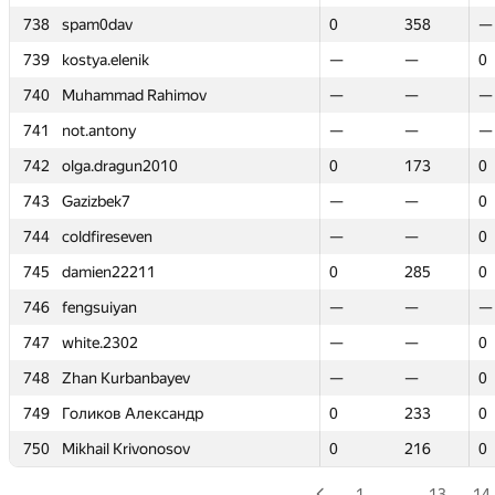
738
738
spam0dav
spam0dav
0
0
358
358
—
—
739
739
kostya.elenik
kostya.elenik
—
—
—
—
0
0
740
740
Muhammad Rahimov
Muhammad Rahimov
—
—
—
—
—
—
741
741
not.antony
not.antony
—
—
—
—
—
—
742
742
olga.dragun2010
olga.dragun2010
0
0
173
173
0
0
743
743
Gazizbek7
Gazizbek7
—
—
—
—
0
0
744
744
coldfireseven
coldfireseven
—
—
—
—
0
0
745
745
damien22211
damien22211
0
0
285
285
0
0
746
746
fengsuiyan
fengsuiyan
—
—
—
—
—
—
747
747
white.2302
white.2302
—
—
—
—
0
0
748
748
Zhan Kurbanbayev
Zhan Kurbanbayev
—
—
—
—
0
0
749
749
Голиков Александр
Голиков Александр
0
0
233
233
0
0
750
750
Mikhail Krivonosov
Mikhail Krivonosov
0
0
216
216
0
0
1
…
13
14